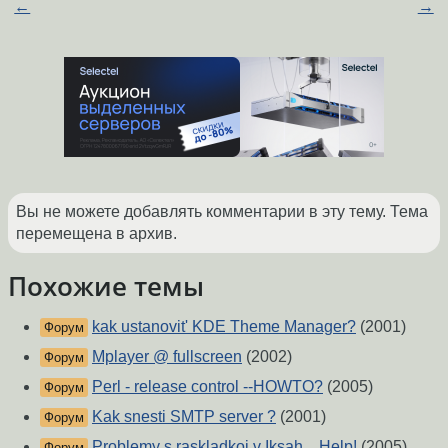
←
→
Вы не можете добавлять комментарии в эту тему. Тема
перемещена в архив.
Похожие темы
kak ustanovit' KDE Theme Manager?
(2001)
Форум
Mplayer @ fullscreen
(2002)
Форум
Perl - release control --HOWTO?
(2005)
Форум
Kak snesti SMTP server ?
(2001)
Форум
Problemy s raskladkoi v Iksah... Help!
(2005)
Форум