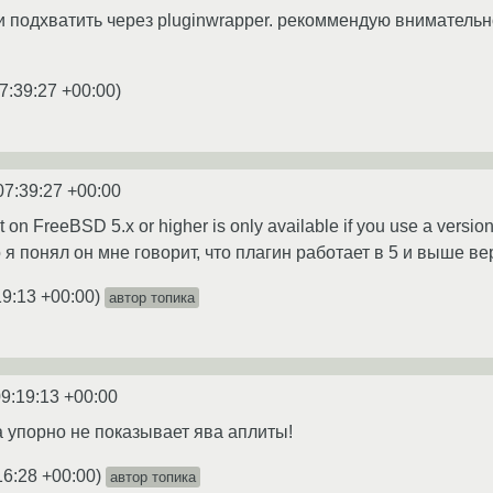
 подхватить через pluginwrapper. рекоммендую внимательно 
7:39:27 +00:00
)
07:39:27 +00:00
 on FreeBSD 5.x or higher is only available if you use a version
 я понял он мне говорит, что плагин работает в 5 и выше вер
19:13 +00:00
)
автор топика
09:19:13 +00:00
а упорно не показывает ява аплиты!
16:28 +00:00
)
автор топика