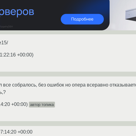
e15/
1:22:16 +00:00
)
ил все собралось, без ошибок но опера всеравно отказывает
ь,?
14:20 +00:00
)
автор топика
07:14:20 +00:00