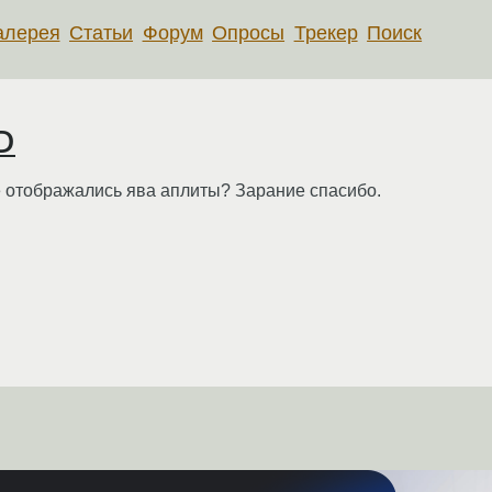
алерея
Статьи
Форум
Опросы
Трекер
Поиск
D
ре отображались ява аплиты? Зарание спасибо.