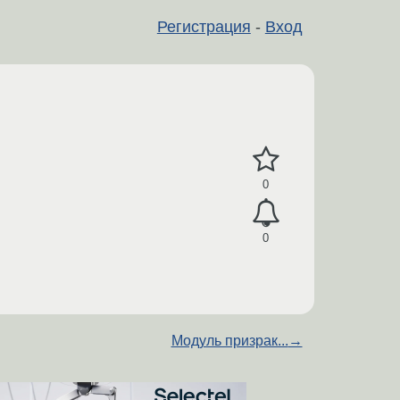
Регистрация
-
Вход
0
0
Модуль призрак...
→