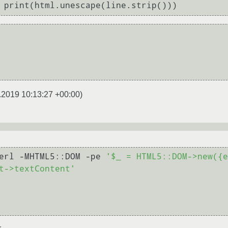
.2019 10:13:27 +00:00
)
erl -MHTML5::DOM -pe 
'$_ = HTML5::DOM->new({e
t->textContent'