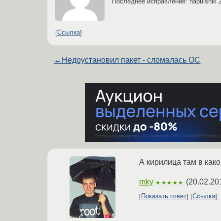
Последнее исправление: napulsnik
Ссылка
←
Недоустановил пакет - сломалась ОС
А кирилица там в как
mky
(
20.02.20
★★★★★
Показать ответ
Ссылка