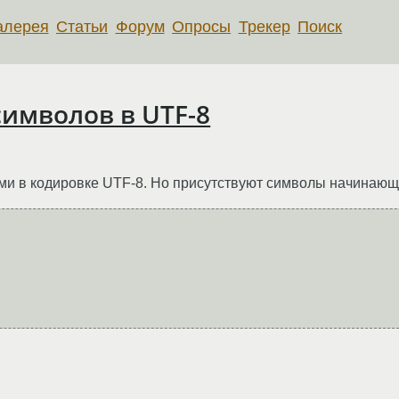
алерея
Статьи
Форум
Опросы
Трекер
Поиск
имволов в UTF-8
ами в кодировке UTF-8. Но присутствуют символы начинающ