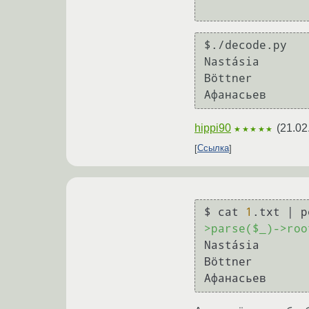
$./decode.py 

Nastásia

Böttner

hippi90
(
21.02
★★★★★
Ссылка
$ cat 
1
.txt | p
>parse($_)->roo
Nastásia

Böttner

Αфанасьев