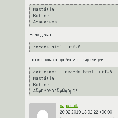
Nastásia

Böttner

Если делать
recode html..utf-8
, то возникают проблемы с кирилицей.
cat names | recode html..utf-8

Nastásia

Böttner

napulsnik
20.02.2019 18:02:22 +00:00