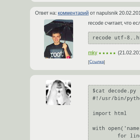
Ответ на:
комментарий
от napulsnik
20.02.20
recode считает, что ес
mky
(
21.02.20
★★★★★
Ссылка
$cat decode.py

#!/usr/bin/pytho
import html

with open('name
        for line in f:
