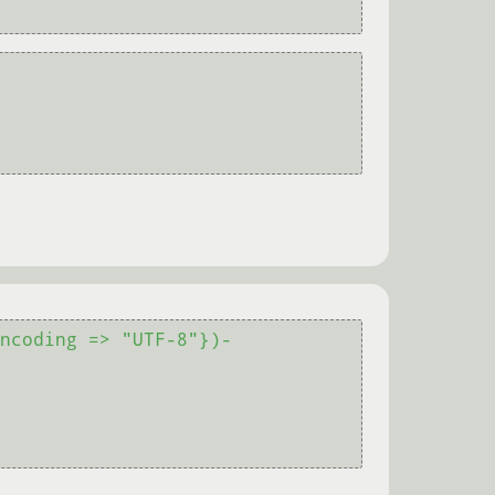
ncoding => "UTF-8"})-