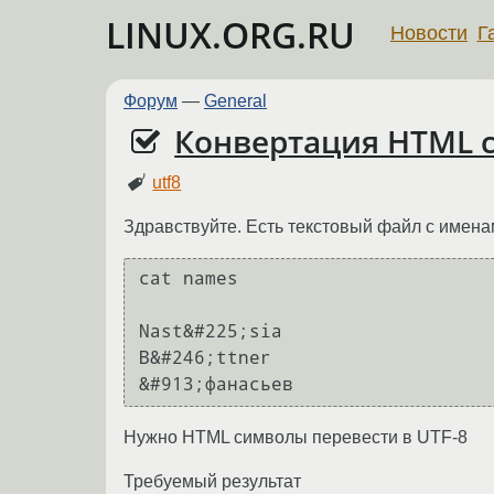
LINUX.ORG.RU
Новости
Г
Форум
—
General
Конвертация HTML с
utf8
Здравствуйте. Есть текстовый файл с имен
cat names

Nast&#225;sia

B&#246;ttner

Нужно HTML символы перевести в UTF-8
Требуемый результат