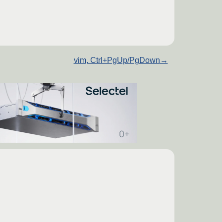
vim, Ctrl+PgUp/PgDown
→