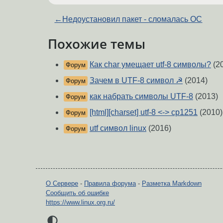
←
Недоустановил пакет - сломалась ОС
Похожие темы
Как char умещает utf-8 символы?
(2
Форум
Зачем в UTF-8 символ ☭
(2014)
Форум
как набрать символы UTF-8
(2013)
Форум
[html][charset] utf-8 <-> cp1251
(2010)
Форум
utf символ linux
(2016)
Форум
О Сервере
-
Правила форума
-
Разметка Markdown
Сообщить об ошибке
https://www.linux.org.ru/