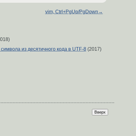
vim, Ctrl+PgUp/PgDown
→
018)
символа из десятичного кода в UTF-8
(2017)
Вверх