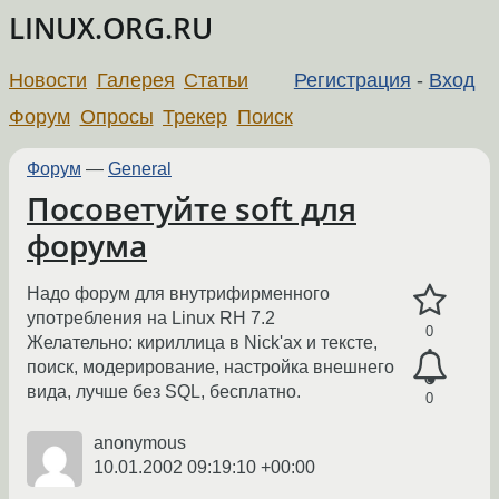
LINUX.ORG.RU
Новости
Галерея
Статьи
Регистрация
-
Вход
Форум
Опросы
Трекер
Поиск
Форум
—
General
Посоветуйте soft для
форума
Надо форум для внутрифирменного
употребления на Linux RH 7.2
0
Желательно: кириллица в Nick'ах и тексте,
поиск, модерирование, настройка внешнего
вида, лучше без SQL, бесплатно.
0
anonymous
10.01.2002 09:19:10 +00:00