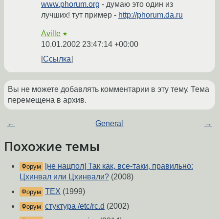
www.phorum.org
- думаю это один из
лучших! тут пример -
http://phorum.da.ru
Aville
★
10.01.2002 23:47:14 +00:00
Ссылка
Вы не можете добавлять комментарии в эту тему. Тема
перемещена в архив.
←
General
→
Похожие темы
[не нацпол] Так как, все-таки, правильно:
Форум
Цхинвал или Цхинвали?
(2008)
TEX
(1999)
Форум
стуктура /etc/rc.d
(2002)
Форум