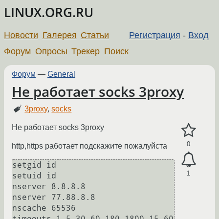
LINUX.ORG.RU
Новости
Галерея
Статьи
Регистрация
-
Вход
Форум
Опросы
Трекер
Поиск
Форум
—
General
Не работает socks 3proxy
3proxy
,
socks
Не работает socks 3proxy
0
http,https работает подскажите пожалуйста
setgid id

1
setuid id

nserver 8.8.8.8

nserver 77.88.8.8

nscache 65536

timeouts 1 5 30 60 180 1800 15 60
