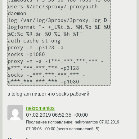
users $/etc/3proxy/.proxyauth

daemon

log /var/log/3proxy/3proxy.log D

logformat "- +_L%t.%. %N.%p %E %U 
%C:%c %R:%r %O %I %h %T"

auth cache strong

proxy -n -p3128 -a

socks -p1080

proxy -n -a -i***.***.***.*** -
e***.***.***.*** -p3128

socks -i***.***.***.*** -
e***.***.***.*** -p1080
в telegram пишет что socks рабочий
nekromantos
07.02.2019 06:52:35 +00:00
Последнее исправление: nekromantos
07.02.2019
07:06:06 +00:00
(всего исправлений: 5)