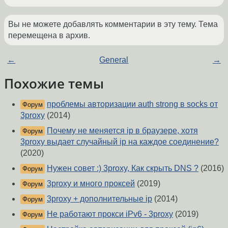
Вы не можете добавлять комментарии в эту тему. Тема
перемещена в архив.
←
General
→
Похожие темы
проблемы авторизации auth strong в socks от
Форум
3proxy
(2014)
Почему не меняется ip в браузере, хотя
Форум
3proxy выдает случайный ip на каждое соединение?
(2020)
Нужен совет :) 3proxy, Как скрыть DNS ?
(2016)
Форум
3proxy и много проксей
(2019)
Форум
3proxy + дополнительные ip
(2014)
Форум
Не работают прокси iPv6 - 3proxy
(2019)
Форум