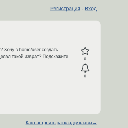
Регистрация
-
Вход
? Хочу в home/user создать
ь делал такой изврат? Подскажите
0
0
Как настроить раскладку клавы
→