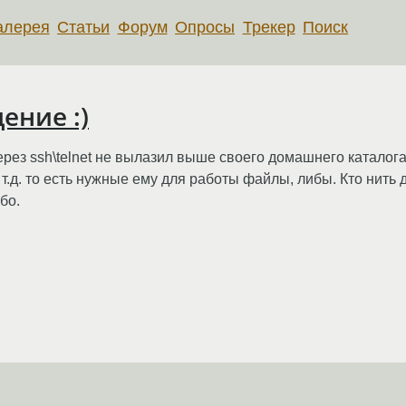
алерея
Статьи
Форум
Опросы
Трекер
Поиск
ение :)
через ssh\telnet не вылазил выше своего домашнего каталога
 и т.д. то есть нужные ему для работы файлы, либы. Кто нит
бо.