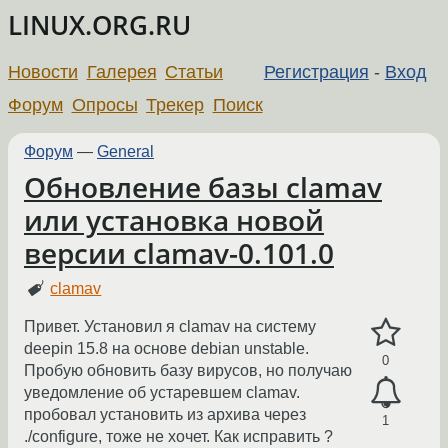
LINUX.ORG.RU
Новости
Галерея
Статьи
Регистрация
-
Вход
Форум
Опросы
Трекер
Поиск
Форум
—
General
Обновление базы clamav
или установка новой
версии clamav-0.101.0
clamav
Привет. Установил я clamav на систему
deepin 15.8 на основе debian unstable.
0
Пробую обновить базу вирусов, но получаю
уведомление об устаревшем clamav.
пробовал установить из архива через
1
./configure, тоже не хочет. Как исправить ?