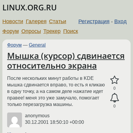
LINUX.ORG.RU
Новости
Галерея
Статьи
Регистрация
-
Вход
Форум
Опросы
Трекер
Поиск
Форум
—
General
Мышка (курсор) сдвинается
относительно экрана
После нескольких минут работы в KDE
мышка сдвинается вправо, то есть я кликаю
0
в одну точку, а на самом деле нажатие идет
правее! меня это уже замучало, помогает
только перезагрузка машины.
0
anonymous
30.12.2001 18:50:10 +00:00