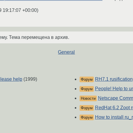
9 19:17:07 +00:00
)
ему. Тема перемещена в архив.
General
please help
(1999)
RH7.1 rusification
Форум
People! Help to un
Форум
Netscape Commu
Новости
RedHat 6.2 Zoot r
Форум
How to install ru_
Форум