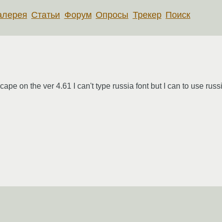
алерея
Статьи
Форум
Опросы
Трекер
Поиск
e on the ver 4.61 I can't type russia font but I can to use rus