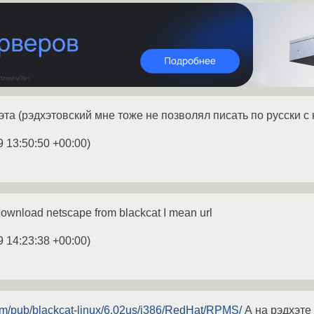
эта (рэдхэтовский мне тоже не позволял писать по русски с
9 13:50:50 +00:00
)
download netscape from blackcat I mean url
9 14:23:38 +00:00
)
.com/pub/blackcat-linux/6.02us/i386/RedHat/RPMS/
А на рэдхэте 