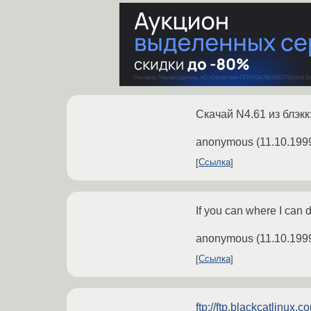
Скачай N4.61 из блэкк
anonymous
(
11.10.199
Ссылка
If you can where I can 
anonymous
(
11.10.199
Ссылка
ftp://ftp.blackcatlinux