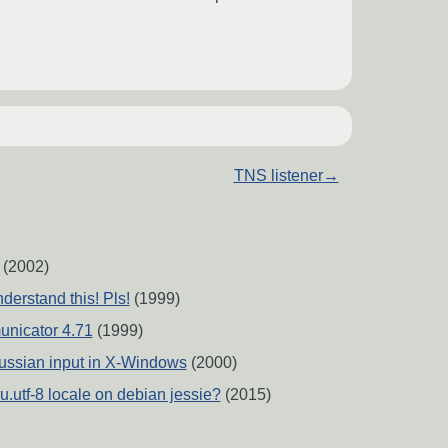
TNS listener
→
(2002)
derstand this! Pls!
(1999)
nicator 4.71
(1999)
ussian input in X-Windows
(2000)
ru.utf-8 locale on debian jessie?
(2015)