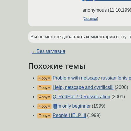
anonymous
(
11.10.199
Ссылка
Вы не можете добавлять комментарии в эту т
←
Без заглавия
Похожие темы
Problem with netscape russian fonts 
Форум
Help, netscape and cyrrilics!!!
(2000)
Форум
Q: RedHat 7.0 Russification
(2001)
Форум
I▓m only beginner
(1999)
Форум
People HELP !!!
(1999)
Форум