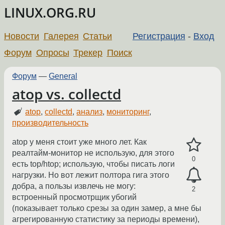
LINUX.ORG.RU
Новости
Галерея
Статьи
Регистрация
-
Вход
Форум
Опросы
Трекер
Поиск
Форум
—
General
atop vs. collectd
atop
,
collectd
,
анализ
,
мониторинг
,
производительность
atop у меня стоит уже много лет. Как
реалтайм-монитор не использую, для этого
0
есть top/htop; использую, чтобы писать логи
нагрузки. Но вот лежит полтора гига этого
добра, а пользы извлечь не могу:
2
встроенный просмотрщик убогий
(показывает только срезы за один замер, а мне бы
агрегированную статистику за периоды времени),