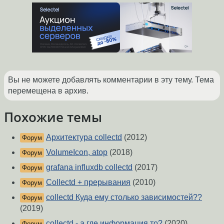
Вы не можете добавлять комментарии в эту тему. Тема
перемещена в архив.
Похожие темы
Архитектура collectd
(2012)
Форум
VolumeIcon, atop
(2018)
Форум
grafana influxdb collectd
(2017)
Форум
Collectd + прерывания
(2010)
Форум
collectd Куда ему столько зависимостей??
Форум
(2019)
collectd - а где информация то?
(2020)
Форум