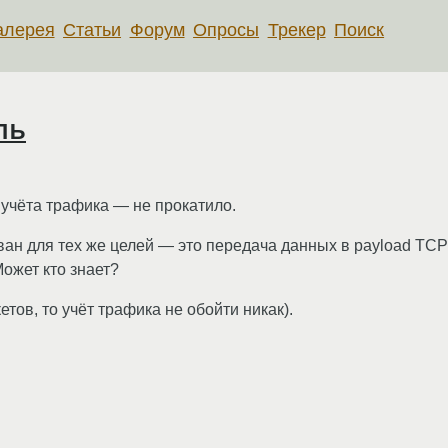
алерея
Статьи
Форум
Опросы
Трекер
Поиск
ль
учёта трафика — не прокатило.
ван для тех же целей — это передача данных в payload T
Может кто знает?
етов, то учёт трафика не обойти никак).