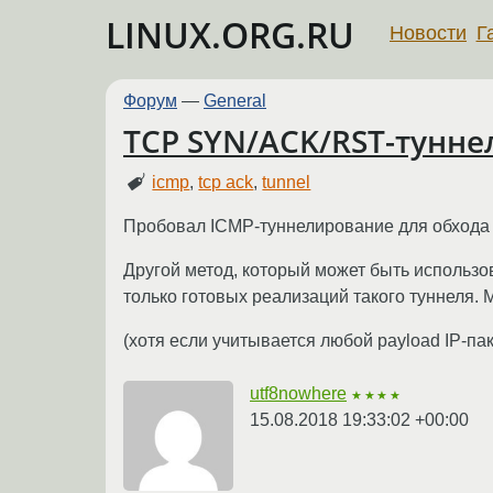
LINUX.ORG.RU
Новости
Г
Форум
—
General
TCP SYN/ACK/RST-тунне
icmp
,
tcp ack
,
tunnel
Пробовал ICMP-туннелирование для обхода 
Другой метод, который может быть использо
только готовых реализаций такого туннеля. 
(хотя если учитывается любой payload IP-пак
utf8nowhere
★★★★
15.08.2018 19:33:02 +00:00