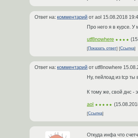
Ответ на:
комментарий
от aol
15.08.2018 19:
Про него я в курсе. У
utf8nowhere
(
15
★★★★
Показать ответ
Ссылка
Ответ на:
комментарий
от utf8nowhere
15.08.
Ну, пейлоад из tcp т
К тому же, свой днс - 
aol
(
15.08.201
★★★★★
Ссылка
Откуда инфа что счетч