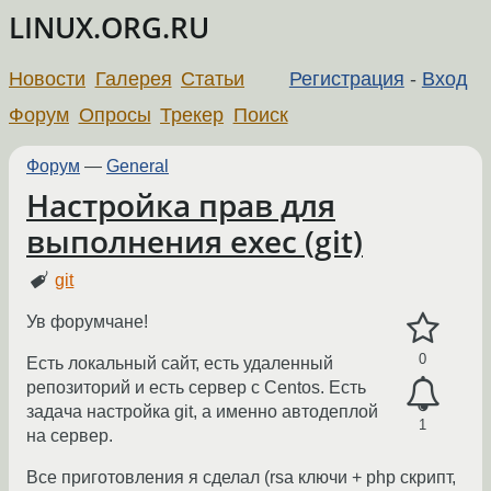
LINUX.ORG.RU
Новости
Галерея
Статьи
Регистрация
-
Вход
Форум
Опросы
Трекер
Поиск
Форум
—
General
Настройка прав для
выполнения exec (git)
git
Ув форумчане!
0
Есть локальный сайт, есть удаленный
репозиторий и есть сервер с Centos. Есть
задача настройка git, а именно автодеплой
1
на сервер.
Все приготовления я сделал (rsa ключи + php скрипт,