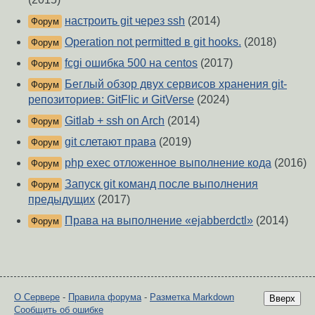
настроить git через ssh
(2014)
Форум
Operation not permitted в git hooks.
(2018)
Форум
fcgi ошибка 500 на centos
(2017)
Форум
Беглый обзор двух сервисов хранения git-
Форум
репозиториев: GitFlic и GitVerse
(2024)
Gitlab + ssh on Arch
(2014)
Форум
git слетают права
(2019)
Форум
php exec отложенное выполнение кода
(2016)
Форум
Запуск git команд после выполнения
Форум
предыдущих
(2017)
Права на выполнение «ejabberdctl»
(2014)
Форум
О Сервере
-
Правила форума
-
Разметка Markdown
Вверх
Сообщить об ошибке