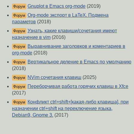
Gnuplot в Emacs org-mode
(2019)
Форум
Org-mode экспорт в LaTeX. Подмена
Форум
параметов
(2018)
Узнать, какие клавиши/сочетания имеют
Форум
назначение в vim
(2016)
Выравнивание заголовков и коментариев в
Форум
org-mode
(2018)
Вертикальное деление в Emacs по умолчанию
Форум
(2018)
NVim сочетания клавиш
(2025)
Форум
Переборчивая работа горячих клавиш в Xfce
Форум
(2017)
Конфликт ctrl+shift+[какая-либо клавиша], при
Форум
назначении ctrl+shift на переключение языка,
Debian9, Gnome 3.
(2017)