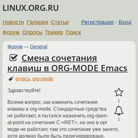
LINUX.ORG.RU
Новости
Галерея
Статьи
Регистрация
-
Вход
Форум
Опросы
Трекер
Поиск
Форум
—
General
Смена сочетания
клавиш в ORG-MODE Emacs
emacs
,
org-mode
Здравствуйте!
1
Возник вопрос, как изменить сочетания
клавиш в org-mode. Стандартные средства
не работают, я пытался назначить org-open-
1
at-point на сочетание C-<RET>, но оно в орг
моде не работает, там это сочетание уже занято,
хотя должно было быть проигнорировано.