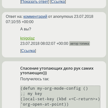
Показать ответ
Ссылка
Ответ на:
комментарий
от anonymous
23.07.2018
07:10:55 +00:00
А вы?
knigolaz
23.07.2018 08:02:07 +00:00
автор топика
Ссылка
Спасение утопающих дело рук самих
утопающих)))
Получилось так:
(defun my-org-mode-config ()

;; my key 

(local-set-key (kbd «<C-return>») 
'org-open-at-point))
