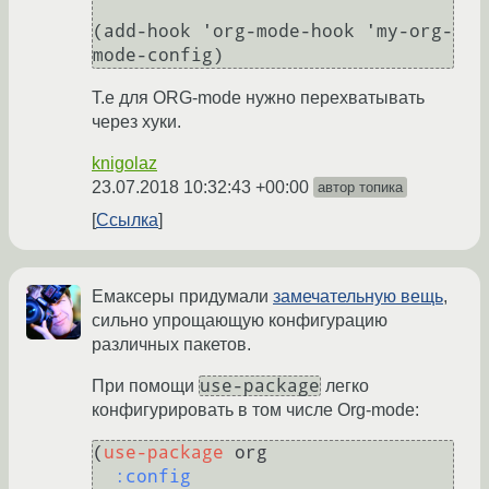
(add-hook 'org-mode-hook 'my-org-
Т.е для ORG-mode нужно перехватывать
через хуки.
knigolaz
23.07.2018 10:32:43 +00:00
автор топика
Ссылка
Емаксеры придумали
замечательную вещь
,
сильно упрощающую конфигурацию
различных пакетов.
use-package
При помощи
легко
конфигурировать в том числе Org-mode:
(
use-package
 org

:config