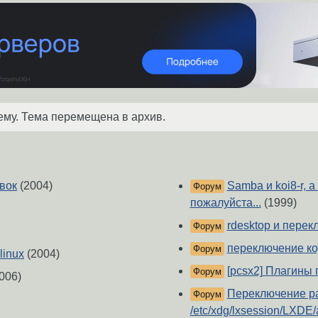
ему. Тема перемещена в архив.
вок
(2004)
Samba и koi8-r, а 
Форум
пожалуйста...
(1999)
rdesktop и пере
Форум
переключение ко
Форум
linux
(2004)
[pcsx2] Плагины 
Форум
006)
Переключение ра
Форум
/etc/xdg/lxsession/LXDE/a