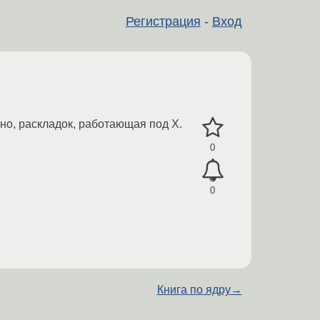
Регистрация
-
Вход
но, раскладок, работающая под X.
0
0
Книга по ядру
→