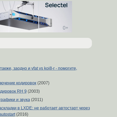
также, заодно и vfat vs koi8-r - помогите,
ключение кодировок
(2007)
дировок RH 9
(2003)
графики и звука
(2011)
складки в LXDE: не работает автостарт через
utostart
(2016)