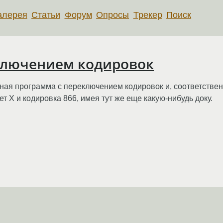
алерея
Статьи
Форум
Опросы
Трекер
Поиск
еключением кодировок
ьная программа с переключением кодировок и, соответствен
ет X и кодировка 866, имея тут же еще какую-нибудь доку.