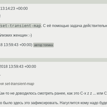
 13:14:23 +00:00
!
set-transient-map
. С её помощью задача действитель
лизких женщин :-)
8 13:59:43 +00:00
)
автор топика
2018 13:59:43 +00:00
.
 set-transient-map
Как-то не доводилось смотреть ранее, как это С-x z z ... или C-
о было здесь это зафиксировать. Нагуглится кому надо буде