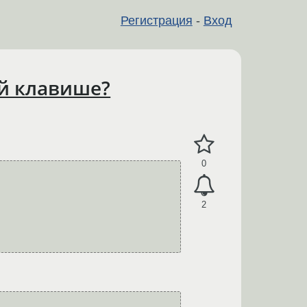
Регистрация
-
Вход
ей клавише?
0
2