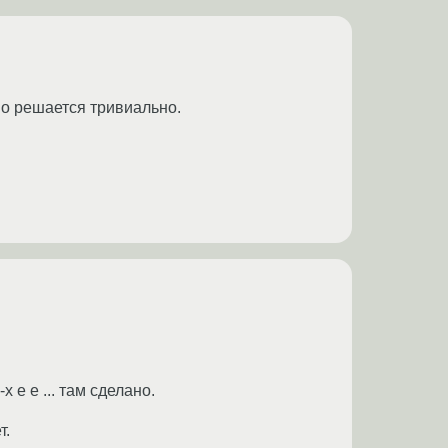
но решается тривиально.
x e e ... там сделано.
т.