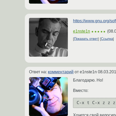
https://www.gnu.org/s
e1nste1n
(
08.
★★★★★
Показать ответ
Ссылка
Ответ на:
комментарий
от e1nste1n
08.03.201
Благодарю. Но!
Вместо:
Хочется свой велосип