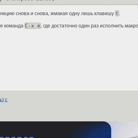
t
нкцию снова и снова, жмакая одну лишь клавишу
.
C-x e
ая команда
, где достаточно один раз исполнить мак
ь) с