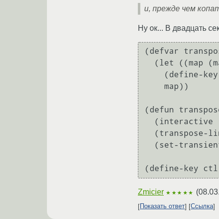
и, прежде чем копа
Ну ок... В двадцать се
(defvar transpo
  (let ((map (make-sparse-keymap)))

    (define-key map "t" #'transpose-lines)

    map))

(defun transpos
  (interactive "*p")

  (transpose-lines arg)

  (set-transient-map transpose-lines-map t))

Zmicier
(
08.03
★★★★★
Показать ответ
Ссылка