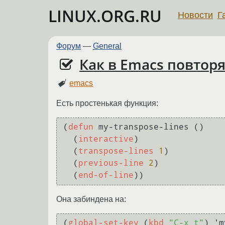
LINUX.ORG.RU
Новости
Г
Форум
—
General
Как в Emacs повтор
emacs
Есть простенькая функция:
(
defun
 my-transpose-lines ()

  (
interactive
)

  (
transpose-lines
1
)

  (
previous-line
2
)

  (
end-of-line
Она забиндена на:
(
global-set-key
 (
kbd
"C-x t"