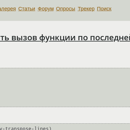
алерея
Статьи
Форум
Опросы
Трекер
Поиск
ять вызов функции по последн