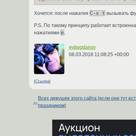
C-x t
Хочется: после нажатия
вызывать фу
P.S. По такому принципу работает встроенн
e
нажатиями
.
evbogdanov
08.03.2018 11:08:25 +00:00
Ссылка
Всех девушек этого сайта (если они тут ест
←
праздником!