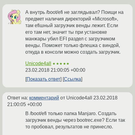
А внутрь /boot/efi не заглядывал? Поищи на
предмет наличия директорий «Microsoft»,
там efiшный загрузчик венды лежит. Если
его там нет, значит ты при установке
манжары убил EFI раздел с загрузчиком
венды. Поможет только флешка с виндой,
откуда в консоли можно создать загрузчик.
Unicode4all
★★★★★
23.02.2018 21:00:05 +00:00
Показать ответ
Ссылка
Ответ на:
комментарий
от Unicode4all
23.02.2018
21:00:05 +00:00
В /boot/efi только папка Manjaro. Создать
загрузчик венды через bootrec.exe? Если так
то пробовал, результатов не принесло.