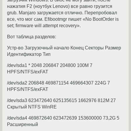
нажатия F2 (ноутбук Lenovo) все равно грузится
grub. Manjaro загружается отлично. Перепробовал
все, что мог сам. Efibootmgr пишет «No BootOrder is
set; firmware will attempt recovery».
Вот таблица разделов:
Устр-во Загрузочный начало Конец Секторы Размер
Идентификатор Тип
/dev/sda1 * 2048 206847 204800 100M 7
HPFS/NTFS/exFAT
/dev/sda2 206848 469871154 469664307 224G 7
HPFS/NTFS/exFAT
/dev/sda3 623472640 625135615 1662976 812M 27
Скрытый NTFS WinRE
/dev/sda4 469872640 623472639 153600000 73,2G 5
Расширенный