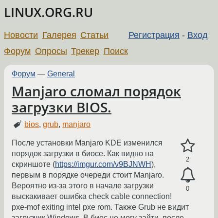
LINUX.ORG.RU
Новости
Галерея
Статьи
Регистрация
-
Вход
Форум
Опросы
Трекер
Поиск
Форум
—
General
Manjaro сломал порядок
загрузки BIOS.
bios
,
grub
,
manjaro
После установки Manjaro KDE изменился
порядок загрузки в биосе. Как видно на
2
скриншоте (
https://imgur.com/v9BJNWH
),
первым в порядке очереди стоит Manjaro.
Вероятно из-за этого в начале загрузки
0
выскакивает ошибка check cable connection!
pxe-mof exiting intel pxe rom. Также Grub не видит
загрузчик Windows. В биос не могу зайти, после