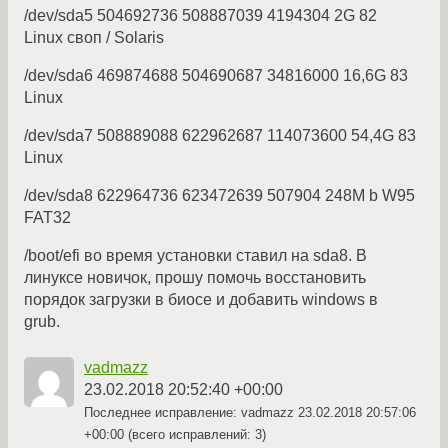
/dev/sda5 504692736 508887039 4194304 2G 82
Linux своп / Solaris
/dev/sda6 469874688 504690687 34816000 16,6G 83
Linux
/dev/sda7 508889088 622962687 114073600 54,4G 83
Linux
/dev/sda8 622964736 623472639 507904 248M b W95
FAT32
/boot/efi во время установки ставил на sda8. В
линуксе новичок, прошу помочь восстановить
порядок загрузки в биосе и добавить windows в
grub.
vadmazz
23.02.2018 20:52:40 +00:00
Последнее исправление: vadmazz
23.02.2018 20:57:06
+00:00
(всего исправлений: 3)