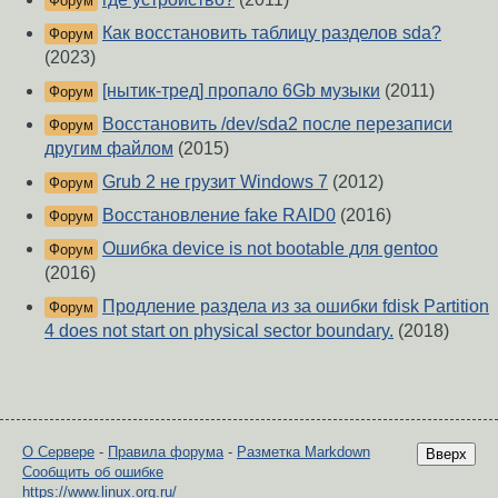
Форум
Как восстановить таблицу разделов sda?
Форум
(2023)
[нытик-тред] пропало 6Gb музыки
(2011)
Форум
Восстановить /dev/sda2 после перезаписи
Форум
другим файлом
(2015)
Grub 2 не грузит Windows 7
(2012)
Форум
Восстановление fake RAID0
(2016)
Форум
Ошибка device is not bootable для gentoo
Форум
(2016)
Продление раздела из за ошибки fdisk Partition
Форум
4 does not start on physical sector boundary.
(2018)
О Сервере
-
Правила форума
-
Разметка Markdown
Вверх
Сообщить об ошибке
https://www.linux.org.ru/