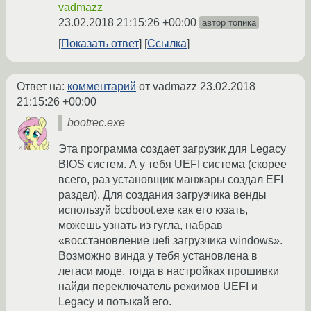
vadmazz
23.02.2018 21:15:26 +00:00
автор топика
Показать ответ
Ссылка
Ответ на:
комментарий
от vadmazz
23.02.2018
21:15:26 +00:00
bootrec.exe
Эта программа создает загрузик для Legacy
BIOS систем. А у тебя UEFI система (скорее
всего, раз установщик манжары создал EFI
раздел). Для создания загрузчика венды
используй bcdboot.exe как его юзать,
можешь узнать из гугла, набрав
«восстановление uefi загрузчика windows».
Возможно винда у тебя установлена в
легаси моде, тогда в настройках прошивки
найди переключатель режимов UEFI и
Legacy и потыкай его.