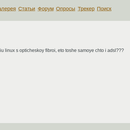
алерея
Статьи
Форум
Опросы
Трекер
Поиск
u linux s opticheskoy fibroi, eto toshe samoye chto i adsl???