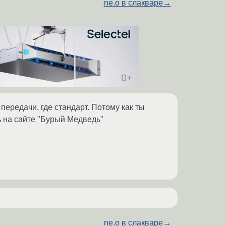
ne.o в слакваре
→
передачи, где стандарт. Потому как ты
ть на сайте "Бурый Медведь"
ne.o в слакваре
→