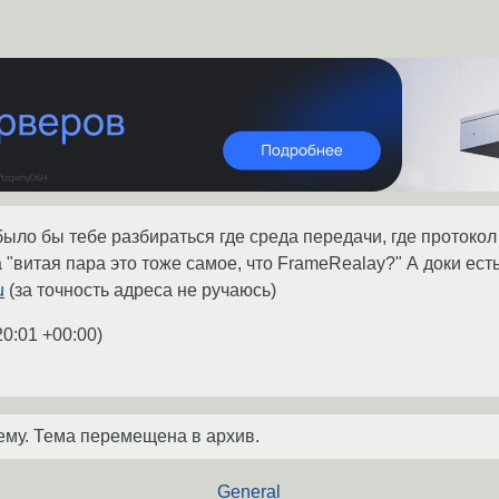
ыло бы тебе разбираться где среда передачи, где протокол 
а "витая пара это тоже самое, что FrameRealay?" А доки ес
u
(за точность адреса не ручаюсь)
20:01 +00:00
)
ему. Тема перемещена в архив.
General