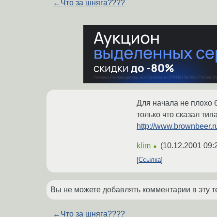
←
Что за шняга????
Для начала не плохо б
только что сказал тип
http://www.brownbeer.r
klim
(
10.12.2001 09:
★
Ссылка
Вы не можете добавлять комментарии в эту т
←
Что за шняга????