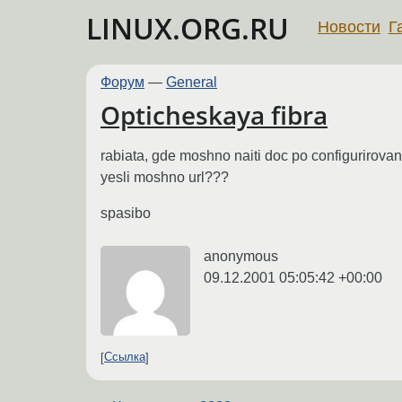
LINUX.ORG.RU
Новости
Г
Форум
—
General
Opticheskaya fibra
rabiata, gde moshno naiti doc po configurirovani
yesli moshno url???
spasibo
anonymous
09.12.2001 05:05:42 +00:00
Ссылка