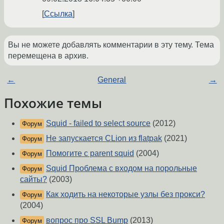
Ссылка
Вы не можете добавлять комментарии в эту тему. Тема
перемещена в архив.
←
General
→
Похожие темы
Squid - failed to select source
(2012)
Форум
Не запускается CLion из flatpak
(2021)
Форум
Помогите с parent squid
(2004)
Форум
Squid Проблема с входом на порольные
Форум
сайты?
(2003)
Как ходить на некоторые узлы без прокси?
Форум
(2004)
вопрос про SSL Bump
(2013)
Форум