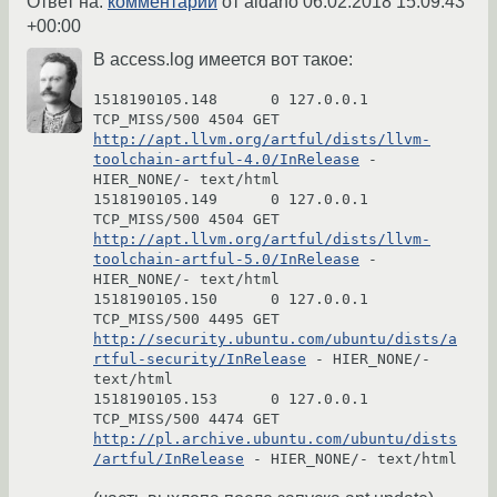
Ответ на:
комментарий
от aidaho
06.02.2018 15:09:43
+00:00
В access.log имеется вот такое:
1518190105.148      0 127.0.0.1 
TCP_MISS/500 4504 GET 
http://apt.llvm.org/artful/dists/llvm-
toolchain-artful-4.0/InRelease
 - 
HIER_NONE/- text/html

1518190105.149      0 127.0.0.1 
TCP_MISS/500 4504 GET 
http://apt.llvm.org/artful/dists/llvm-
toolchain-artful-5.0/InRelease
 - 
HIER_NONE/- text/html

1518190105.150      0 127.0.0.1 
TCP_MISS/500 4495 GET 
http://security.ubuntu.com/ubuntu/dists/a
rtful-security/InRelease
 - HIER_NONE/- 
text/html

1518190105.153      0 127.0.0.1 
TCP_MISS/500 4474 GET 
http://pl.archive.ubuntu.com/ubuntu/dists
/artful/InRelease