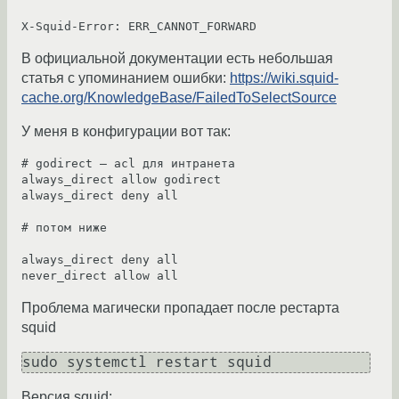
В официальной документации есть небольшая
статья с упоминанием ошибки:
https://wiki.squid-
cache.org/KnowledgeBase/FailedToSelectSource
У меня в конфигурации вот так:
# godirect — acl для интранета

always_direct allow godirect

always_direct deny all

# потом ниже

always_direct deny all

Проблема магически пропадает после рестарта
squid
sudo systemctl restart squid
Версия squid: