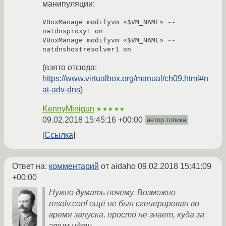
манипуляции:
VBoxManage modifyvm «$VM_NAME» --
natdnsproxy1 on

VBoxManage modifyvm «$VM_NAME» --
(взято отсюда:
https://www.virtualbox.org/manual/ch09.html#n
at-adv-dns
)
KennyMinigun
★★★★★
09.02.2018 15:45:16 +00:00
автор топика
Ссылка
Ответ на:
комментарий
от aidaho
09.02.2018 15:41:09
+00:00
Нужно думать почему. Возможно
resolv.conf ещё не был сгенерирован во
время запуска, просто не знает, куда за
этим идти.