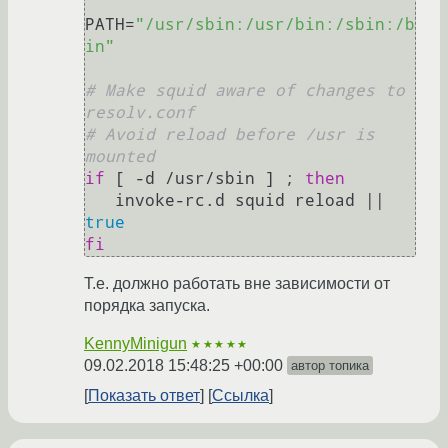
PATH=
"/usr/sbin:/usr/bin:/sbin:/b
in"
# Make squid aware of changes to 
resolv.conf
# Avoid reload before /usr is 
mounted
if
 [ -d /usr/sbin ] ; 
then
   invoke-rc.d squid reload || 
true
fi
Т.е. должно работать вне зависимости от
порядка запуска.
KennyMinigun
★★★★★
09.02.2018 15:48:25 +00:00
автор топика
Показать ответ
Ссылка