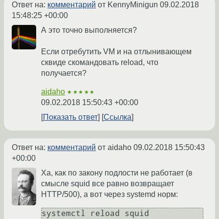
Ответ на:
комментарий
от KennyMinigun
09.02.2018
15:48:25 +00:00
А это точно выполняется?
Если отребутить VM и на отлынивающем
сквиде скомандовать reload, что
получается?
aidaho
★★★★★
09.02.2018 15:50:43 +00:00
Показать ответ
Ссылка
Ответ на:
комментарий
от aidaho
09.02.2018 15:50:43
+00:00
Ха, как по закону подлости не работает (в
смыcле squid все равно возвращает
HTTP/500), а вот через systemd норм: