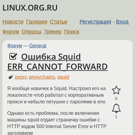
LINUX.ORG.RU
Новости
Галерея
Статьи
Регистрация
-
Вход
Форум
Опросы
Трекер
Поиск
Форум
—
General
Ошибка Squid
ERR_CANNOT_FORWARD
proxy
,
proxychains
,
squid
Я вообще новичек в Squid. Настроил его на
локалхосте чтоб работал с корпоративным
0
прокси и небыло петушни с паролями в env.
Однако есть проблема, после включения
1
машины squid отдает страничку ошибки с
HTTP кодом 500 Internal Server Error и HTTP
заголовком