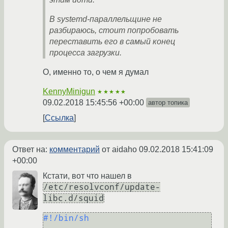
В systemd-параллельщине не
разбираюсь, стоит попробовать
переставить его в самый конец
процесса загрузки.
О, именно то, о чем я думал
KennyMinigun
★★★★★
09.02.2018 15:45:56 +00:00
автор топика
Ссылка
Ответ на:
комментарий
от aidaho
09.02.2018 15:41:09
+00:00
Кстати, вот что нашел в
/etc/resolvconf/update-
libc.d/squid
#!/bin/sh