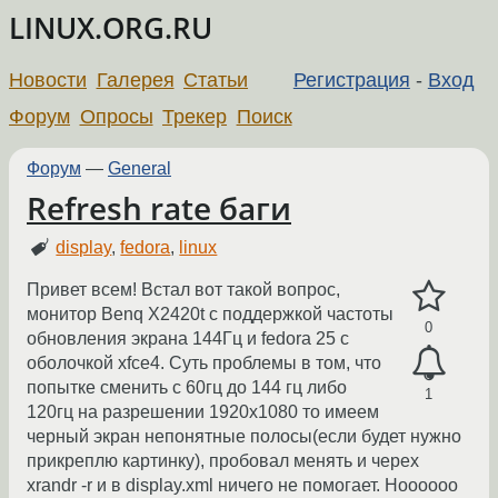
LINUX.ORG.RU
Новости
Галерея
Статьи
Регистрация
-
Вход
Форум
Опросы
Трекер
Поиск
Форум
—
General
Refresh rate баги
display
,
fedora
,
linux
Привет всем! Встал вот такой вопрос,
монитор Benq X2420t с поддержкой частоты
0
обновления экрана 144Гц и fedora 25 c
оболочкой xfce4. Суть проблемы в том, что
попытке сменить с 60гц до 144 гц либо
1
120гц на разрешении 1920х1080 то имеем
черный экран непонятные полосы(если будет нужно
прикреплю картинку), пробовал менять и черех
xrandr -r и в display.xml ничего не помогает. Ноооооо