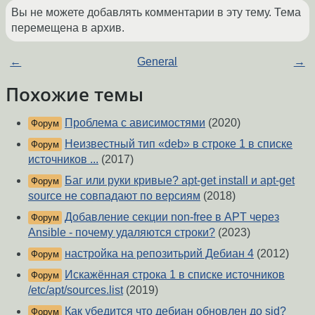
Вы не можете добавлять комментарии в эту тему. Тема
перемещена в архив.
←
General
→
Похожие темы
Проблема с ависимостями
(2020)
Форум
Неизвестный тип «deb» в строке 1 в списке
Форум
источников ...
(2017)
Баг или руки кривые? apt-get install и apt-get
Форум
source не совпадают по версиям
(2018)
Добавление секции non-free в APT через
Форум
Ansible - почему удаляются строки?
(2023)
настройка на репозитьрий Дебиан 4
(2012)
Форум
Искажённая строка 1 в списке источников
Форум
/etc/apt/sources.list
(2019)
Как убедится что дебиан обновлен до sid?
Форум