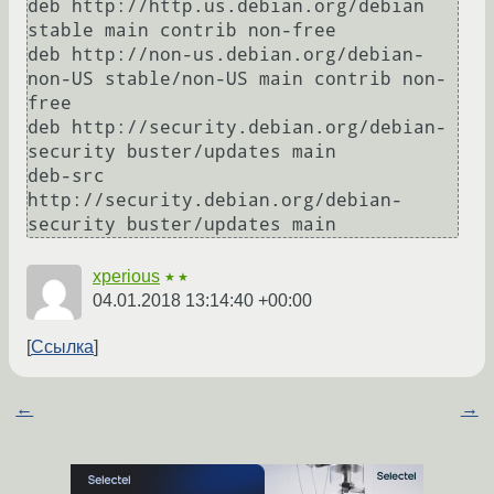
deb http://http.us.debian.org/debian 
stable main contrib non-free

deb http://non-us.debian.org/debian-
non-US stable/non-US main contrib non-
free

deb http://security.debian.org/debian-
security buster/updates main

deb-src 
http://security.debian.org/debian-
security buster/updates main
xperious
★★
04.01.2018 13:14:40 +00:00
Ссылка
←
→