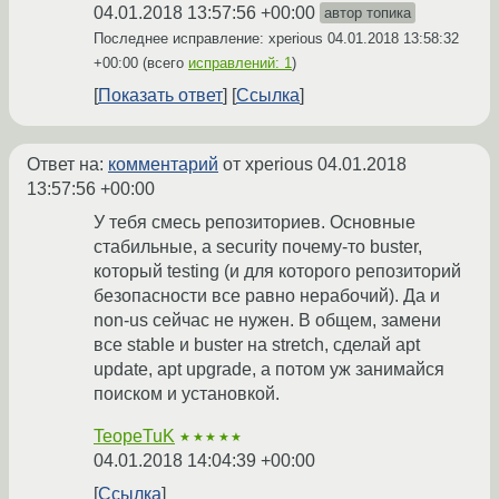
04.01.2018 13:57:56 +00:00
автор топика
Последнее исправление: xperious
04.01.2018 13:58:32
+00:00
(всего
исправлений: 1
)
Показать ответ
Ссылка
Ответ на:
комментарий
от xperious
04.01.2018
13:57:56 +00:00
У тебя смесь репозиториев. Основные
стабильные, а security почему-то buster,
который testing (и для которого репозиторий
безопасности все равно нерабочий). Да и
non-us сейчас не нужен. В общем, замени
все stable и buster на stretch, сделай apt
update, apt upgrade, а потом уж занимайся
поиском и установкой.
TeopeTuK
★★★★★
04.01.2018 14:04:39 +00:00
Ссылка