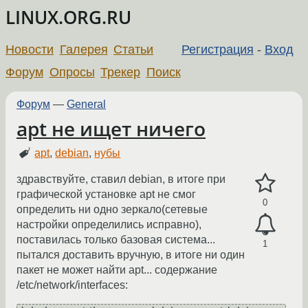
LINUX.ORG.RU
Новости
Галерея
Статьи
Регистрация
-
Вход
Форум
Опросы
Трекер
Поиск
Форум
—
General
apt не ищет ничего
apt
,
debian
,
нубы
здравствуйте, ставил debian, в итоге при
графической установке apt не смог
0
определить ни одно зеркало(сетевые
настройки определились исправно),
поставилась только базовая система...
1
пытался доставить вручную, в итоге ни один
пакет не может найти apt... содержание
/etc/network/interfaces: