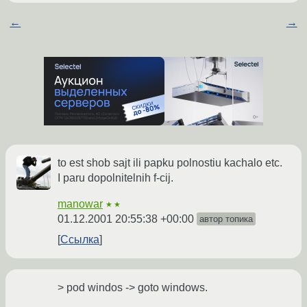
←
→
to est shob sajt ili papku polnostiu kachalo etc.
I paru dopolnitelnih f-cij.
manowar
★★
01.12.2001 20:55:38 +00:00
автор топика
Ссылка
> pod windos -> goto windows.