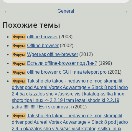
←
General
→
Похожие темы
offline browser
(2003)
Форум
Offline browser
(2002)
Форум
Wget как offline-browser
(2012)
Форум
Есть ли offline-browser под Лин?
(1999)
Форум
offline browser с GUI типа teleport pro
(2001)
Форум
Tak sho eto takoe - nedavno ne mog skompilit
Форум
driver pod Aureal Vortex Adwantage v Slack 8 pod jadro
2.4.5a okazalos sho v /usr/src visit katalog-ssilka linux
shoto tipa linux -> 2.2.19 i tam lezat ishodniki 2.2.19
jadra!!!!!!!!!!!!! Esli skopirovat i
(2001)
Tak sho eto takoe - nedavno ne mog skompilit
Форум
driver pod Aureal Vortex Adwantage v Slack 8 pod jadro
2.4.5 okazalos sho v /usr/src visit katalog-ssilka linux