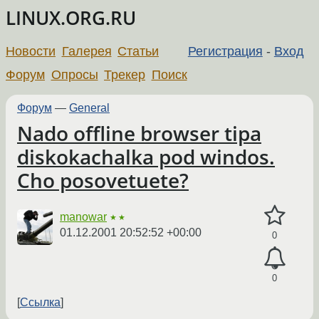
LINUX.ORG.RU
Новости
Галерея
Статьи
Регистрация
-
Вход
Форум
Опросы
Трекер
Поиск
Форум
—
General
Nado offline browser tipa
diskokachalka pod windos.
Cho posovetuete?
manowar
★★
01.12.2001 20:52:52 +00:00
0
0
Ссылка