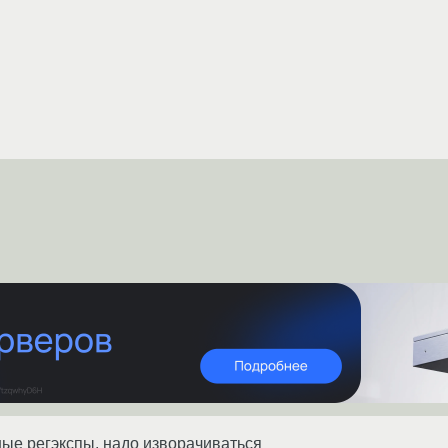
ные регэкспы, надо изворачиваться