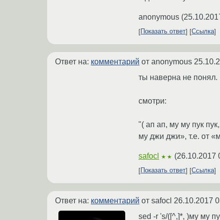
anonymous
(
25.10.201
Показать ответ
Ссылка
Ответ на:
комментарий
от anonymous
25.10.
ты наверна не понял.
смотри:
"( ап ап, му му пук пу
му джи джи», т.е. от «
safocl
(
26.10.2017 
★★
Показать ответ
Ссылка
Ответ на:
комментарий
от safocl
26.10.2017 0
sed -r 's/([^,]*, )му му