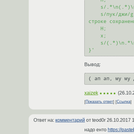
    s/.*\n(.*)\n.*/\1/;

    s/пук/джи/g;         # тут заменяется часть строки, ограниченная паттернами (они в 
строке сохранен
    H;

    x;

    s/(.*)\n.*\n(.*)\n(.*)/\1\3\2/

}'
Вывод:
xaizek
(
26.10.
★★★★★
Показать ответ
Ссылка
Ответ на:
комментарий
от teod0r
26.10.2017 
надо енто
https://pas