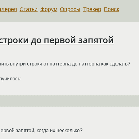
алерея
Статьи
Форум
Опросы
Трекер
Поиск
строки до первой запятой
ить внутри строки от паттерна до паттерна как сделать?
лучилось:
первой запятой, когда их несколько?