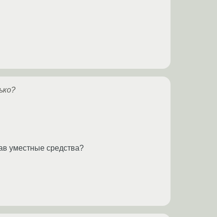
ько?
ав уместные средства?