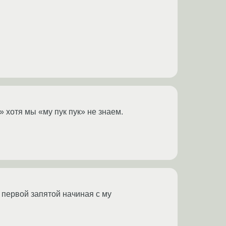
к» хотя мы «му пук пук» не знаем.
о первой запятой начиная с му