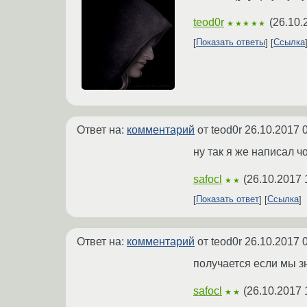
teod0r
(
26.10.
★★★★★
Показать ответы
Ссылка
Ответ на:
комментарий
от teod0r
26.10.2017 
ну так я же написал чо
safocl
(
26.10.2017 
★★
Показать ответ
Ссылка
Ответ на:
комментарий
от teod0r
26.10.2017 
получается если мы зн
safocl
(
26.10.2017 
★★