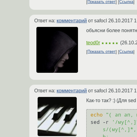
Показать ответ
Ссылка
Ответ на:
комментарий
от safocl
26.10.2017 1
объясни более понятн
teod0r
(
26.10.
★★★★★
Показать ответ
Ссылка
Ответ на:
комментарий
от safocl
26.10.2017 1
Как-то так? :) (Для se
echo
"( ап ап, 
sed -r 
'/му[^,]
    s/(му[^,]*,)/\n\1\n/;

    h;
