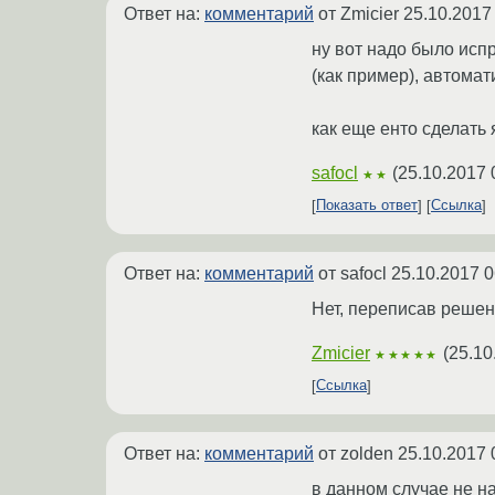
Ответ на:
комментарий
от Zmicier
25.10.2017
ну вот надо было исп
(как пример), автомат
как еще енто сделать 
safocl
(
25.10.2017 
★★
Показать ответ
Ссылка
Ответ на:
комментарий
от safocl
25.10.2017 0
Нет, переписав решен
Zmicier
(
25.10
★★★★★
Ссылка
Ответ на:
комментарий
от zolden
25.10.2017 
в данном случае не над