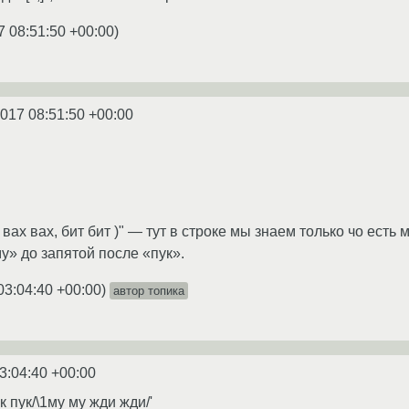
7 08:51:50 +00:00
)
2017 08:51:50 +00:00
к, вах вах, бит бит )" — тут в строке мы знаем только чо есть
му» до запятой после «пук».
03:04:40 +00:00
)
автор топика
3:04:40 +00:00
 пук пук/\1му му жди жди/'