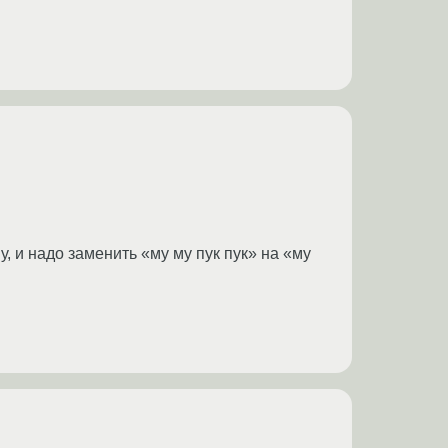
 му, и надо заменить «му му пук пук» на «му