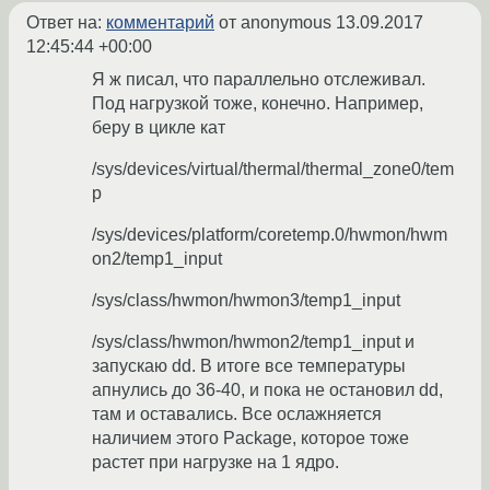
Ответ на:
комментарий
от anonymous
13.09.2017
12:45:44 +00:00
Я ж писал, что параллельно отслеживал.
Под нагрузкой тоже, конечно. Например,
беру в цикле кат
/sys/devices/virtual/thermal/thermal_zone0/tem
p
/sys/devices/platform/coretemp.0/hwmon/hwm
on2/temp1_input
/sys/class/hwmon/hwmon3/temp1_input
/sys/class/hwmon/hwmon2/temp1_input и
запускаю dd. В итоге все температуры
апнулись до 36-40, и пока не остановил dd,
там и оставались. Все ослажняется
наличием этого Package, которое тоже
растет при нагрузке на 1 ядро.