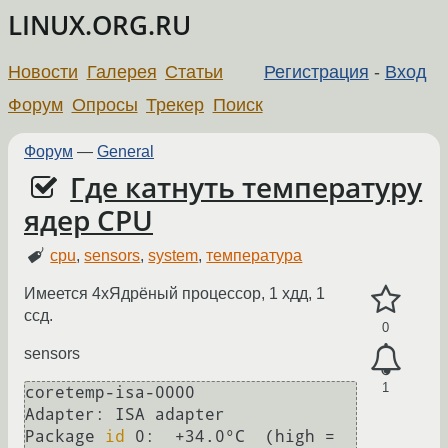
LINUX.ORG.RU
Новости
Галерея
Статьи
Регистрация
-
Вход
Форум
Опросы
Трекер
Поиск
Форум
—
General
Где катнуть температуру
ядер CPU
cpu
,
sensors
,
system
,
температура
Имеется 4хЯдрёный процессор, 1 хдд, 1
ссд.
0
sensors
1
coretemp-isa-0000

Adapter: ISA adapter

Package 
id
 0:  +34.0°C  (high = 