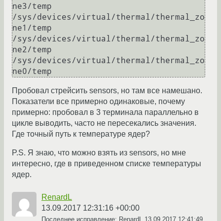
ne3/temp

/sys/devices/virtual/thermal/thermal_zo
ne1/temp

/sys/devices/virtual/thermal/thermal_zo
ne2/temp

/sys/devices/virtual/thermal/thermal_zo
Пробовал стрейсить sensors, но там все намешано.
Показатели все примерно одинаковые, почему
примерно: пробовал в 3 терминала параллельно в
цикле выводить, часто не пересекались значения.
Где точный путь к температуре ядер?
P.S. Я знаю, что можно взять из sensors, но мне
интересно, где в приведенном списке температуры
ядер.
RenardL
13.09.2017 12:31:16 +00:00
Последнее исправление: RenardL
13.09.2017 12:41:49