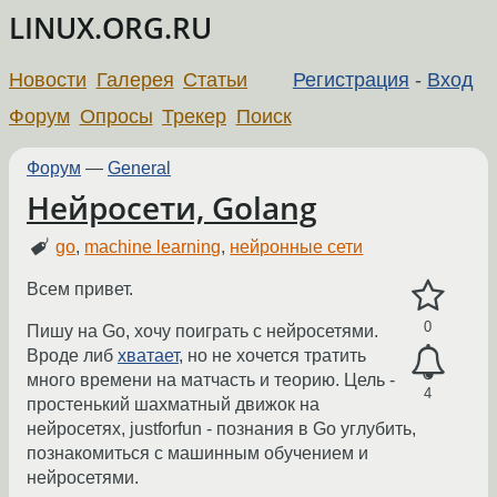
LINUX.ORG.RU
Новости
Галерея
Статьи
Регистрация
-
Вход
Форум
Опросы
Трекер
Поиск
Форум
—
General
Нейросети, Golang
go
,
machine learning
,
нейронные сети
Всем привет.
0
Пишу на Go, хочу поиграть с нейросетями.
Вроде либ
хватает
, но не хочется тратить
много времени на матчасть и теорию. Цель -
4
простенький шахматный движок на
нейросетях, justforfun - познания в Go углубить,
познакомиться с машинным обучением и
нейросетями.