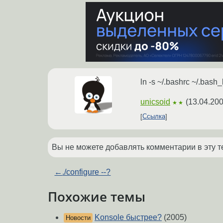
ln -s ~/.bashrc ~/.bash_
unicsoid
(
13.04.200
★★
Ссылка
Вы не можете добавлять комментарии в эту т
←
./configure --?
Похожие темы
Konsole быстрее?
(2005)
Новости