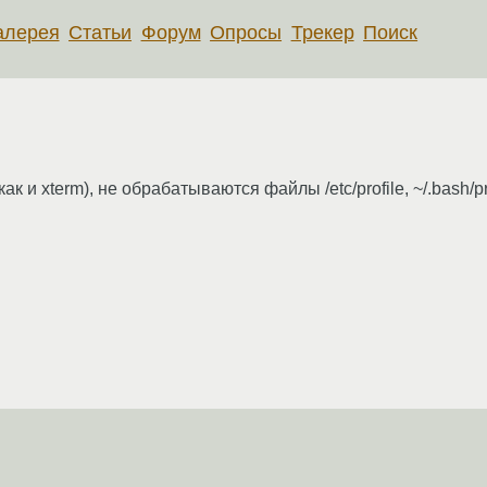
алерея
Статьи
Форум
Опросы
Трекер
Поиск
как и xterm), не обрабатываются файлы /etc/profile, ~/.bash/p