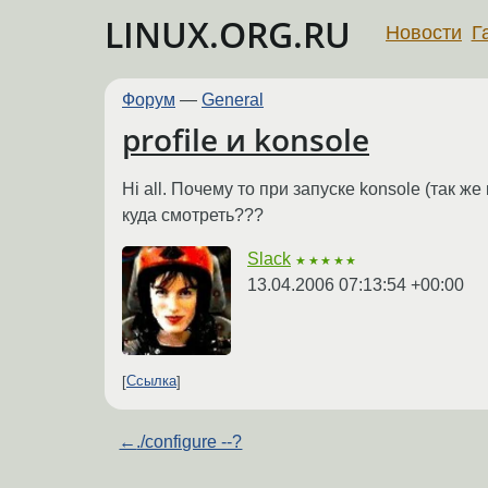
LINUX.ORG.RU
Новости
Г
Форум
—
General
profile и konsole
Hi all. Почему то при запуске konsole (так же 
куда смотреть???
Slack
★★★★★
13.04.2006 07:13:54 +00:00
Ссылка
←
./configure --?