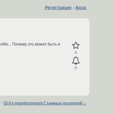
Регистрация
-
Вход
rofile... Почему это может быть и
0
0
GUI к mount/unmount Съемных носителей
→