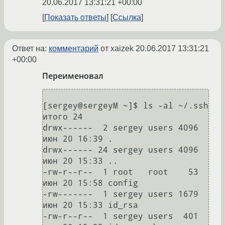
20.06.2017 13:31:21 +00:00
Показать ответы
Ссылка
Ответ на:
комментарий
от xaizek
20.06.2017 13:31:21
+00:00
Переименовал
[sergey@sergeyM ~]$ ls -al ~/.ssh

итого 24

drwx------  2 sergey users 4096 
июн 20 16:39 .

drwx------ 24 sergey users 4096 
июн 20 15:33 ..

-rw-r--r--  1 root   root    53 
июн 20 15:58 config

-rw-------  1 sergey users 1679 
июн 20 15:33 id_rsa

-rw-r--r--  1 sergey users  401 