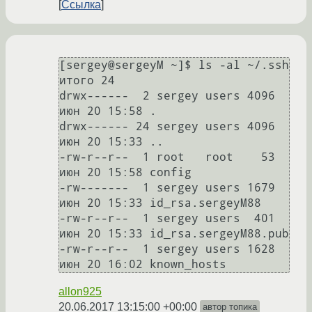
Ссылка
[sergey@sergeyM ~]$ ls -al ~/.ssh

итого 24

drwx------  2 sergey users 4096 
июн 20 15:58 .

drwx------ 24 sergey users 4096 
июн 20 15:33 ..

-rw-r--r--  1 root   root    53 
июн 20 15:58 config

-rw-------  1 sergey users 1679 
июн 20 15:33 id_rsa.sergeyM88

-rw-r--r--  1 sergey users  401 
июн 20 15:33 id_rsa.sergeyM88.pub

-rw-r--r--  1 sergey users 1628 
allon925
20.06.2017 13:15:00 +00:00
автор топика