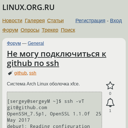
LINUX.ORG.RU
Новости
Галерея
Статьи
Регистрация
-
Вход
Форум
Опросы
Трекер
Поиск
Форум
—
General
Не могу подключиться к
github по ssh
github
,
ssh
Система Arch Linux оболочка xfce.
0
[sergey@sergeyM ~]$ ssh -vT 
git@github.com

1
OpenSSH_7.5p1, OpenSSL 1.1.0f  25 
May 2017

debug1: Reading configuration 