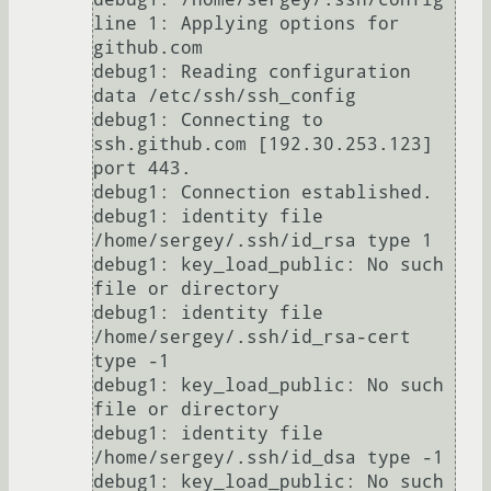
line 1: Applying options for 
github.com

debug1: Reading configuration 
data /etc/ssh/ssh_config

debug1: Connecting to 
ssh.github.com [192.30.253.123] 
port 443.

debug1: Connection established.

debug1: identity file 
/home/sergey/.ssh/id_rsa type 1

debug1: key_load_public: No such 
file or directory

debug1: identity file 
/home/sergey/.ssh/id_rsa-cert 
type -1

debug1: key_load_public: No such 
file or directory

debug1: identity file 
/home/sergey/.ssh/id_dsa type -1

debug1: key_load_public: No such 