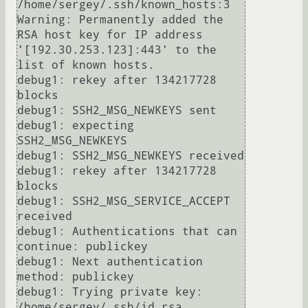
/home/sergey/.ssh/known_hosts:3

Warning: Permanently added the 
RSA host key for IP address 
'[192.30.253.123]:443' to the 
list of known hosts.

debug1: rekey after 134217728 
blocks

debug1: SSH2_MSG_NEWKEYS sent

debug1: expecting 
SSH2_MSG_NEWKEYS

debug1: SSH2_MSG_NEWKEYS received

debug1: rekey after 134217728 
blocks

debug1: SSH2_MSG_SERVICE_ACCEPT 
received

debug1: Authentications that can 
continue: publickey

debug1: Next authentication 
method: publickey

debug1: Trying private key: 
/home/sergey/.ssh/id_rsa
