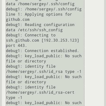
data /home/sergey/.ssh/config

debug1: /home/sergey/.ssh/config 
line 1: Applying options for 
github.com

debug1: Reading configuration 
data /etc/ssh/ssh_config

debug1: Connecting to 
ssh.github.com [192.30.253.123] 
port 443.

debug1: Connection established.

debug1: key_load_public: No such 
file or directory

debug1: identity file 
/home/sergey/.ssh/id_rsa type -1

debug1: key_load_public: No such 
file or directory

debug1: identity file 
/home/sergey/.ssh/id_rsa-cert 
type -1

debug1: key_load_public: No such 