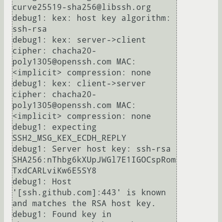
curve25519-sha256@libssh.org

debug1: kex: host key algorithm: 
ssh-rsa

debug1: kex: server->client 
cipher: chacha20-
poly1305@openssh.com MAC: 
<implicit> compression: none

debug1: kex: client->server 
cipher: chacha20-
poly1305@openssh.com MAC: 
<implicit> compression: none

debug1: expecting 
SSH2_MSG_KEX_ECDH_REPLY

debug1: Server host key: ssh-rsa 
SHA256:nThbg6kXUpJWGl7E1IGOCspRom
TxdCARLviKw6E5SY8

debug1: Host 
'[ssh.github.com]:443' is known 
and matches the RSA host key.

debug1: Found key in 