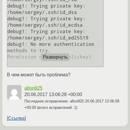
debug1: Trying private key: 
/home/sergey/.ssh/id_dsa

debug1: Trying private key: 
/home/sergey/.ssh/id_ecdsa

debug1: Trying private key: 
/home/sergey/.ssh/id_ed25519

debug1: No more authentication 
methods to try.

Permission denied (publickey).

Развернуть
В чем может быть проблема?
allon925
20.06.2017 13:06:28 +00:00
Последнее исправление: allon925
20.06.2017 13:06:58
+00:00
(всего исправлений: 1)
Ссылка