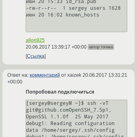
июн 20 15:33 id_rsa.pub

-rw-r--r--  1 sergey users 1628 
июн 20 16:02 known_hosts

allon925
20.06.2017 13:39:17 +00:00
автор топика
Ссылка
Ответ на:
комментарий
от xaizek
20.06.2017 13:31:21
+00:00
Попробовал подключиться
[sergey@sergeyM ~]$ ssh -vT 
git@github.comOpenSSH_7.5p1, 
OpenSSL 1.1.0f  25 May 2017

debug1: Reading configuration 
data /home/sergey/.ssh/config

debug1: /home/sergey/.ssh/config 