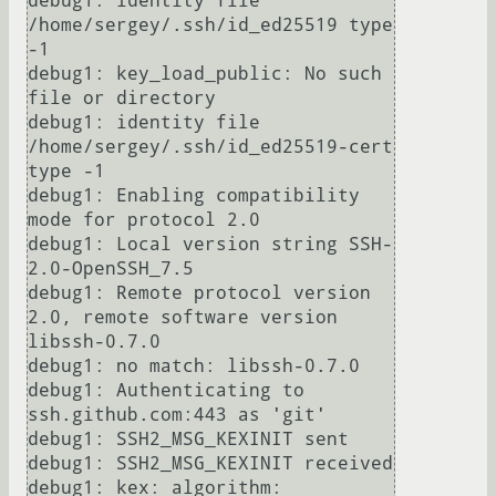
debug1: identity file 
/home/sergey/.ssh/id_ed25519 type 
-1

debug1: key_load_public: No such 
file or directory

debug1: identity file 
/home/sergey/.ssh/id_ed25519-cert 
type -1

debug1: Enabling compatibility 
mode for protocol 2.0

debug1: Local version string SSH-
2.0-OpenSSH_7.5

debug1: Remote protocol version 
2.0, remote software version 
libssh-0.7.0

debug1: no match: libssh-0.7.0

debug1: Authenticating to 
ssh.github.com:443 as 'git'

debug1: SSH2_MSG_KEXINIT sent

debug1: SSH2_MSG_KEXINIT received

debug1: kex: algorithm: 