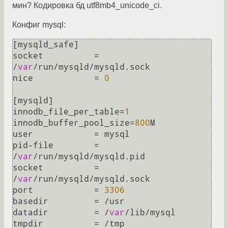
мин? Кодировка бд utf8mb4_unicode_ci.
Конфиг mysql:
[mysqld_safe]

socket		= 
/
var
/run/mysqld/mysqld.sock

nice		= 
0
[mysqld]

innodb_file_per_table=
1
innodb_buffer_pool_size=
800
M

user		= mysql

pid-file	= 
/
var
/run/mysqld/mysqld.pid

socket		= 
/
var
/run/mysqld/mysqld.sock

port		= 
3306
basedir		= /usr

datadir		= /
var
/lib/mysql

tmpdir		= /tmp
