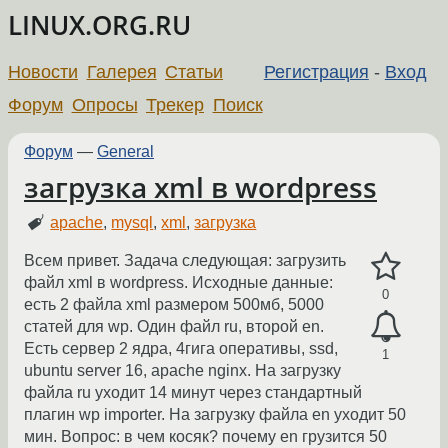
LINUX.ORG.RU
Новости
Галерея
Статьи
Регистрация
-
Вход
Форум
Опросы
Трекер
Поиск
Форум
—
General
загрузка xml в wordpress
apache
,
mysql
,
xml
,
загрузка
Всем привет. Задача следующая: загрузить
файл xml в wordpress. Исходные данные:
0
есть 2 файла xml размером 500мб, 5000
статей для wp. Один файл ru, второй en.
Есть сервер 2 ядра, 4гига оперативы, ssd,
1
ubuntu server 16, apache nginx. На загрузку
файла ru уходит 14 минут через стандартный
плагин wp importer. На загрузку файла en уходит 50
мин. Вопрос: в чем косяк? почему en грузится 50