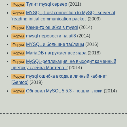
Тупит mysql сервер
(2011)
Форум
MYSQL, Lost connection to MySQL server at
Форум
'reading initial communication packet'
(2009)
Какие-то ошибки в mysql
(2014)
Форум
mysql перевести на utf8
(2014)
Форум
MYSQL и большие таблицы
(2016)
Форум
MariaDB нагружает все ядра
(2018)
Форум
MySQL-репликация: не выходит каменный
Форум
цветок у слейва Мастера :(
(2014)
mysql ошибка входа в личный кабинет
Форум
[Gentoo]
(2019)
Обновил MySQL 5.5.3 - пошли глюки
(2014)
Форум
О Сервере
-
Правила форума
-
Разметка Markdown
Вверх
Сообщить об ошибке