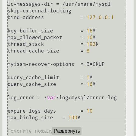
lc-messages-dir	= /usr/share/mysql

skip-external-locking

bind-address		= 
127.0
.
0.1
key_buffer_size		= 
16
M

max_allowed_packet	= 
16
M

thread_stack		= 
192
K

thread_cache_size       = 
8
myisam-recover-options  = BACKUP

query_cache_limit	= 
1
M

query_cache_size        = 
16
M

log_error = /
var
/log/mysql/error.log

expire_logs_days	= 
10
max_binlog_size   = 
100
M

Помогите пожалуйста).

Развернуть