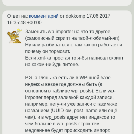
Ответ на:
комментарий
от dokkomp
17.06.2017
16:35:48 +00:00
Заменить wp-importer на что-то другое
(самописный скрипт на твой-любимый-яп).
Ну или разбираться с там как он работает и
почему он тормозит.
Если xml-ка простая то я-бы написал скрипт
на каком-нибудь питоне.
P.S. а глянь-ка есть ли в WPшной базе
индексы везде где должны быть (в
основном в таблице wp_posts). Если wp-
importer перед заливкой каждой записи,
например, нету-ли уже записи с таким-же
названием (UUID-ом, post_name или ещё
чем), и в wp_posts вдруг нет индексов то
чем больше в wp_posts строк тем
медленнее будет происходить импорт.