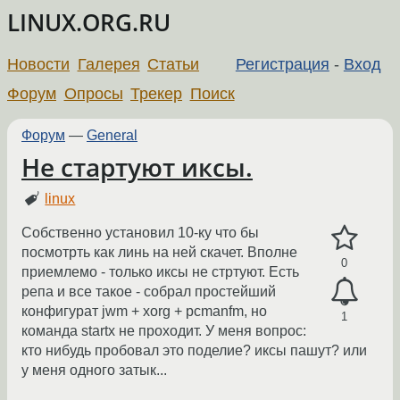
LINUX.ORG.RU
Новости
Галерея
Статьи
Регистрация
-
Вход
Форум
Опросы
Трекер
Поиск
Форум
—
General
Не стартуют иксы.
linux
Собственно установил 10-ку что бы
посмотрть как линь на ней скачет. Вполне
0
приемлемо - только иксы не стртуют. Есть
репа и все такое - собрал простейший
конфигурат jwm + xorg + pcmanfm, но
1
команда startx не проходит. У меня вопрос:
кто нибудь пробовал это поделие? иксы пашут? или
у меня одного затык...