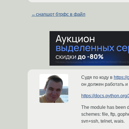
←
снапшот бтрфс в файл
Судя по коду в
https:
он должен работать и
https://docs.python.org/
The module has been de
schemes: file, ftp, gophe
svn+ssh, telnet, wais.