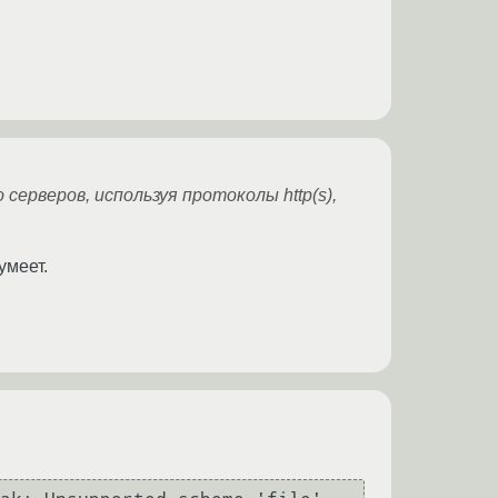
ерверов, используя протоколы http(s),
умеет.