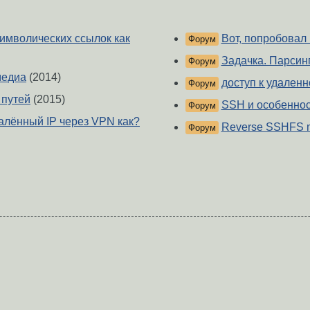
символических ссылок как
Вот, попробовал
Форум
Задачка. Парсинг
Форум
медиа
(2014)
доступ к удален
Форум
 путей
(2015)
SSH и особенност
Форум
алённый IP через VPN как?
Reverse SSHFS 
Форум