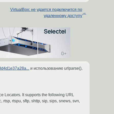
VirtualBox: не удается подключится по
→
удаленному доступу
8d4d1e37a28a...
и использованию urlparse(),
 Locators. It supports the following URL
 rtsp, rtspu, sftp, shttp, sip, sips, snews, svn,