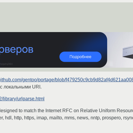
//github.com/gentoo/portage/blob/f479250c9cb9d82af4d621aa00
 с локальными URI.
2/library/urlparse.html
signed to match the Internet RFC on Relative Uniform Resource
r, hdl, http, https, imap, mailto, mms, news, nntp, prospero, rsync,