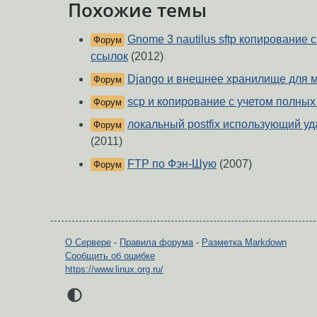
Похожие темы
Gnome 3 nautilus sftp копирование 
Форум
ссылок
(2012)
Django и внешнее хранилище для 
Форум
scp и копирование с учетом полных
Форум
локальный postfix использующий уд
Форум
(2011)
FTP по Фэн-Шую
(2007)
Форум
О Сервере
-
Правила форума
-
Разметка Markdown
Сообщить об ошибке
https://www.linux.org.ru/