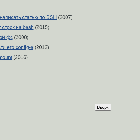
 написать статью по SSH
(2007)
 строк на bash
(2015)
ной фс
(2008)
и его config-а
(2012)
mount
(2016)
Вверх