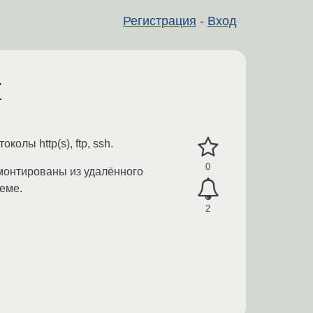
Регистрация
-
Вход
T
лы http(s), ftp, ssh.
0
монтированы из удалённого
еме.
2