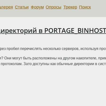
алерея
Статьи
Форум
Опросы
Трекер
Поиск
директорий в PORTAGE_BINHOS
пробел перечислять несколько серверов, используя протоко
и? Они могут быть расположены на другом накопителе, при
 протоколам. Зато доступны как обычные директории в сист