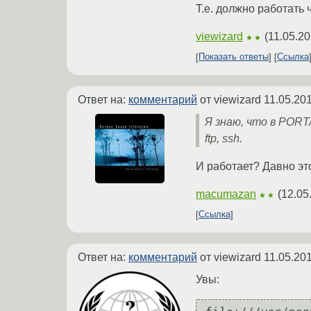
Т.е. должно работать чер
viewizard
(
11.05.20
★★
Показать ответы
Ссылка
Ответ на:
комментарий
от viewizard
11.05.20
Я знаю, что в PORT
ftp, ssh.
И работает? Давно это
macumazan
(
12.05
★★
Ссылка
Ответ на:
комментарий
от viewizard
11.05.20
Увы: