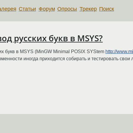
алерея
Статьи
Форум
Опросы
Трекер
Поиск
од русских букв в MSYS?
ких букв в MSYS (MinGW Minimal POSIX SYStem
http://www.m
орменности иногда приходится собирать и тестировать сво