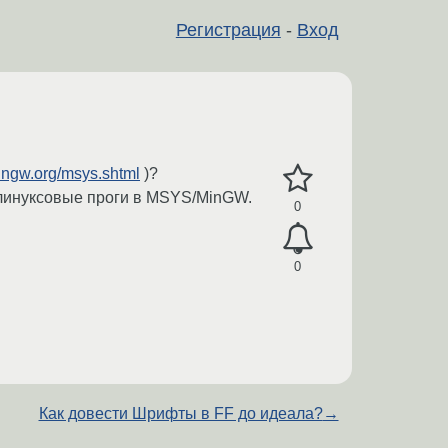
Регистрация
-
Вход
ingw.org/msys.shtml
)?
и линуксовые проги в MSYS/MinGW.
0
0
Как довести Шрифты в FF до идеала?
→