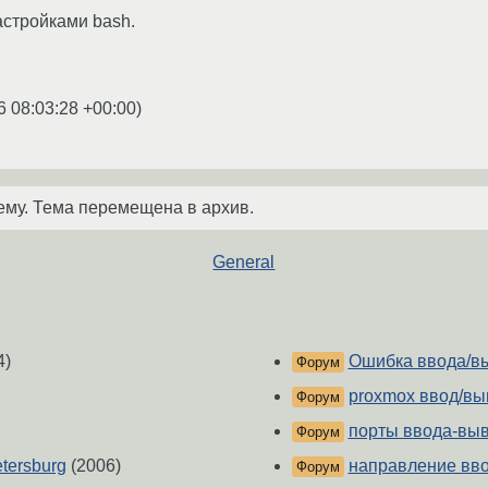
стройками bash.
6 08:03:28 +00:00
)
ему. Тема перемещена в архив.
General
4)
Ошибка ввода/в
Форум
proxmox ввод/вы
Форум
порты ввода-вы
Форум
etersburg
(2006)
направление вв
Форум