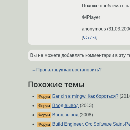
Похоже проблема с на
/MPlayer
anonymous
(
31.03.200
Ссылка
Вы не можете добавлять комментарии в эту т
←
Пропал звук как востановить?
Похожие темы
Баг cin в mingw. Как бороться?
(201
Форум
Ввод-вывод
(2013)
Форум
Ввод вывод
(2008)
Форум
Build Engineer, Orc Software Saint-P
Форум