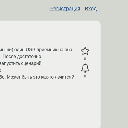
Регистрация
-
Вход
 мыши( один USB приемник на оба
. После достаточно
0
езапустить сценарий
o
0
о. Может быть это как-то лечится?