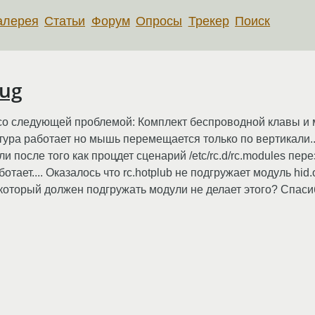
алерея
Статьи
Форум
Опросы
Трекер
Поиск
lug
я со следующей проблемой: Комплект беспроводной клавы и
тура работает но мышь перемещается только по вертикали..
 после того как процдет сценарий /etc/rc.d/rc.modules пер
работает.... Оказалось что rc.hotplub не подгружает модуль hid.
который должен подгружать модули не делает этого? Спасиб