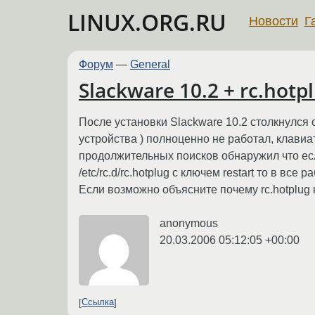
LINUX.ORG.RU
Новости
Г
Форум
—
General
Slackware 10.2 + rc.hotp
После установки Slackware 10.2 столкнулс
устройства ) полноценно не работал, клавиа
продолжительных поисков обнаружил что если
/etc/rc.d/rc.hotplug с ключем restart то в все 
Если возможно объясните почему rc.hotplug 
anonymous
20.03.2006 05:12:05 +00:00
Ссылка