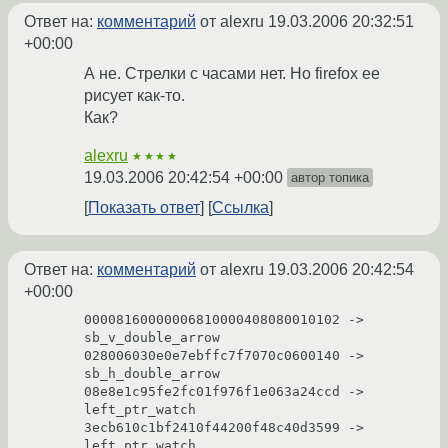
Ответ на:
комментарий
от alexru
19.03.2006 20:32:51
+00:00
А не. Стрелки с часами нет. Но firefox ее
рисует как-то.
Как?
alexru
★★★★
19.03.2006 20:42:54 +00:00
автор топика
Показать ответ
Ссылка
Ответ на:
комментарий
от alexru
19.03.2006 20:42:54
+00:00
00008160000006810000408080010102 -> 
sb_v_double_arrow

028006030e0e7ebffc7f7070c0600140 -> 
sb_h_double_arrow

08e8e1c95fe2fc01f976f1e063a24ccd -> 
left_ptr_watch

3ecb610c1bf2410f44200f48c40d3599 -> 
left_ptr_watch
