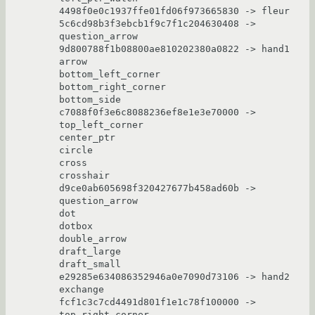
4498f0e0c1937ffe01fd06f973665830 -> fleur

5c6cd98b3f3ebcb1f9c7f1c204630408 -> 
question_arrow

9d800788f1b08800ae810202380a0822 -> hand1

arrow

bottom_left_corner

bottom_right_corner

bottom_side

c7088f0f3e6c8088236ef8e1e3e70000 -> 
top_left_corner

center_ptr

circle

cross

crosshair

d9ce0ab605698f320427677b458ad60b -> 
question_arrow

dot

dotbox

double_arrow

draft_large

draft_small

e29285e634086352946a0e7090d73106 -> hand2

exchange

fcf1c3c7cd4491d801f1e1c78f100000 -> 
top_right_corner
