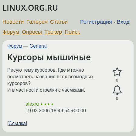
LINUX.ORG.RU
Новости
Галерея
Статьи
Регистрация
-
Вход
Форум
Опросы
Трекер
Поиск
Форум
—
General
Курсоры мышиные
Рисую тему курсоров. Где мтожно
посмотреть названия всех возмодных
0
курсоров?
И в частности стрелки с часмками.
0
alexru
★★★★
19.03.2006 18:49:54 +00:00
Ссылка