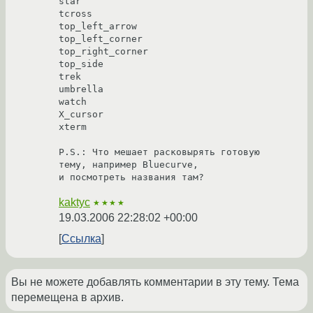
star

tcross

top_left_arrow

top_left_corner

top_right_corner

top_side

trek

umbrella

watch

X_cursor

xterm

P.S.: Что мешает расковырять готовую 
тему, например Bluecurve,

и посмотреть названия там? 
kaktyc
★★★★
19.03.2006 22:28:02 +00:00
Ссылка
Вы не можете добавлять комментарии в эту тему. Тема
перемещена в архив.