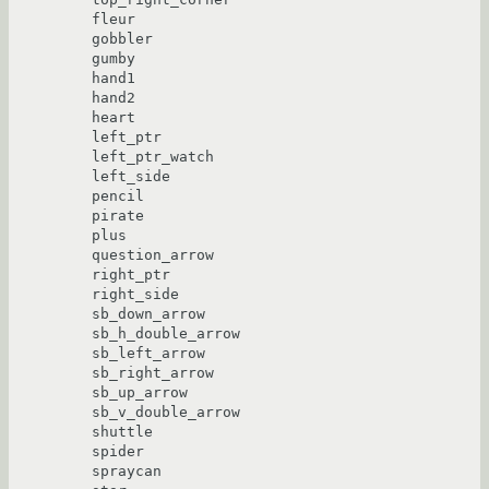
fleur

gobbler

gumby

hand1

hand2

heart

left_ptr

left_ptr_watch

left_side

pencil

pirate

plus

question_arrow

right_ptr

right_side

sb_down_arrow

sb_h_double_arrow

sb_left_arrow

sb_right_arrow

sb_up_arrow

sb_v_double_arrow

shuttle

spider

spraycan
