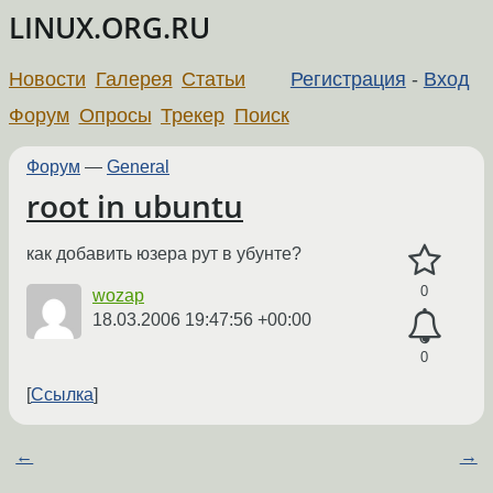
LINUX.ORG.RU
Новости
Галерея
Статьи
Регистрация
-
Вход
Форум
Опросы
Трекер
Поиск
Форум
—
General
root in ubuntu
как добавить юзера рут в убунте?
0
wozap
18.03.2006 19:47:56 +00:00
0
Ссылка
←
→