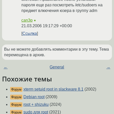
пароля еще раз посмотреть /etc/sudoers на
предмет влкючения юзера в группу adm
can3p
★
21.03.2006 19:17:29 +00:00
Ссылка
Вы не можете добавлять комментарии в эту тему. Тема
перемещена в архив.
←
General
→
Похожие темы
xterm setuid root in slackware 8.1
(2002)
Форум
Debian root
(2009)
Форум
root + shizuku
(2024)
Форум
sudo для root
(2021)
Форум