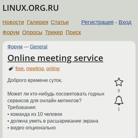
LINUX.ORG.RU
Новости
Галерея
Статьи
Регистрация
-
Вход
Форум
Опросы
Трекер
Поиск
Форум
—
General
Online meeting service
free
,
meeting
,
online
Доброго времени суток.
0
Может ли кто-нибудь посоветовать годных
сервисов для онлайн митингов?
Требования:
1
• команда из 10 человек
• должна уметь в расшаривание экрана
• видео опционально