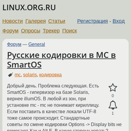
LINUX.ORG.RU
Новости
Галерея
Статьи
Регистрация
-
Вход
Форум
Опросы
Трекер
Поиск
Форум
—
General
Русские кодировки в MC в
SmartOS
mc
,
solaris
,
кодировка
Добрый день. Проблема следующая. Есть
SmartOS - гипервизор на базе Solaris,
0
вернее illumOS. В любой из зон, при
установке mc - mc не понимает кириллицу.
Если поставить в качестве локали UTF-8
1
тоже самое происходит. Стандартные
советы по смене кодировки Options -> Display bits не
помогают. Как и Alt-E. В какую сторону копать?