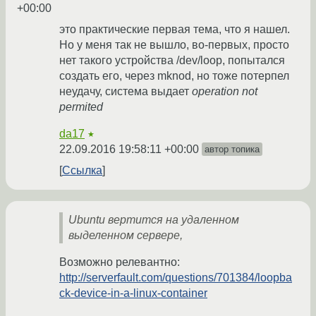
+00:00
это практические первая тема, что я нашел.
Но у меня так не вышло, во-первых, просто
нет такого устройства /dev/loop, попытался
создать его, через mknod, но тоже потерпел
неудачу, система выдает
operation not
permited
da17
★
22.09.2016 19:58:11 +00:00
автор топика
Ссылка
Ubuntu вертится на удаленном
выделенном сервере,
Возможно релевантно:
http://serverfault.com/questions/701384/loopba
ck-device-in-a-linux-container