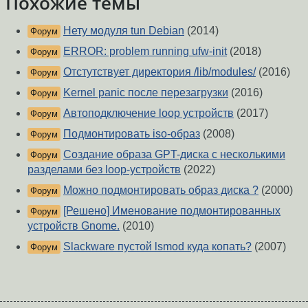
Похожие темы
Нету модуля tun Debian
(2014)
Форум
ERROR: problem running ufw-init
(2018)
Форум
Отстутствует директория /lib/modules/
(2016)
Форум
Kernel panic после перезагрузки
(2016)
Форум
Автоподключение loop устройств
(2017)
Форум
Подмонтировать iso-образ
(2008)
Форум
Создание образа GPT-диска с несколькими
Форум
разделами без loop-устройств
(2022)
Можно подмонтировать образ диска ?
(2000)
Форум
[Решено] Именование подмонтированных
Форум
устройств Gnome.
(2010)
Slackware пустой lsmod куда копать?
(2007)
Форум