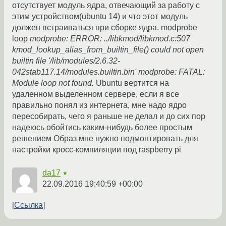
отсутствует модуль ядра, отвечающий за работу с
этим устройством(ubuntu 14) и что этот модуль
должен встраиваться при сборке ядра. modprobe
loop
modprobe: ERROR: ../libkmod/libkmod.c:507
kmod_lookup_alias_from_builtin_file() could not open
builtin file '/lib/modules/2.6.32-
042stab117.14/modules.builtin.bin' modprobe: FATAL:
Module loop not found.
Ubuntu вертится на
удаленном выделенном сервере, если я все
правильно понял из интернета, мне надо ядро
пересобирать, чего я раньше не делал и до сих пор
надеюсь обойтись каким-нибудь более простым
решением Образ мне нужно подмонтировать для
настройки кросс-компиляции под raspberry pi
da17
★
22.09.2016 19:40:59 +00:00
Ссылка