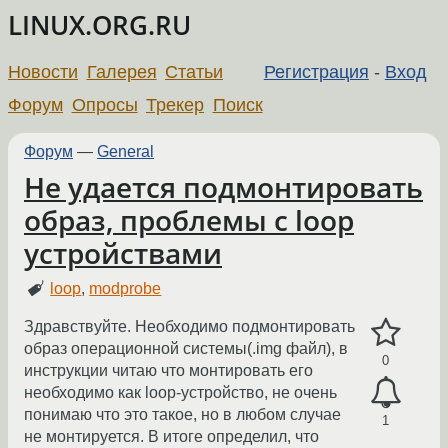
LINUX.ORG.RU
Новости
Галерея
Статьи
Регистрация
-
Вход
Форум
Опросы
Трекер
Поиск
Форум
—
General
Не удается подмонтировать
образ, проблемы с loop
устройствами
loop
,
modprobe
Здравствуйте. Необходимо подмонтировать
образ операционной системы(.img файл), в
0
инструкции читаю что монтировать его
необходимо как loop-устройство, не очень
понимаю что это такое, но в любом случае
1
не монтируется. В итоге определил, что