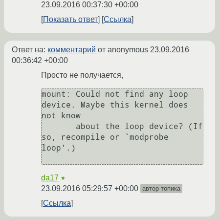
23.09.2016 00:37:30 +00:00
Показать ответ
Ссылка
Ответ на:
комментарий
от anonymous
23.09.2016
00:36:42 +00:00
Просто не получается,
mount: Could not find any loop 
device. Maybe this kernel does 
not know

       about the loop device? (If 
so, recompile or `modprobe 
loop'.)

da17
★
23.09.2016 05:29:57 +00:00
автор топика
Ссылка