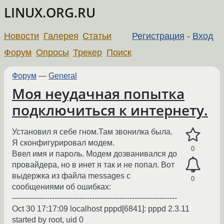
LINUX.ORG.RU
Новости
Галерея
Статьи
Регистрация
-
Вход
Форум
Опросы
Трекер
Поиск
Форум
—
General
Моя неудачная попытка
подключиться к интернету.
Установил я себе гном.Там звонилка была.
Я сконфигурировал модем.
0
Ввел имя и пароль. Модем дозванивался до
провайдера, но в инет я так и не попал. Вот
выдержка из файла messages с
0
сообщениями об ошибках:
------------------------------------------------------------------
Oct 30 17:17:09 localhost pppd[6841]: pppd 2.3.11
started by root, uid 0