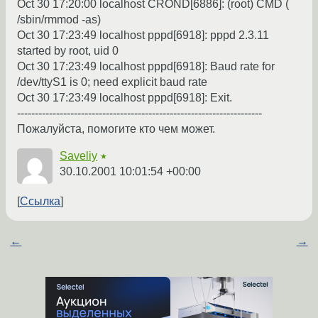
Oct 30 17:20:00 localhost CROND[6886]: (root) CMD (
/sbin/rmmod -as)
Oct 30 17:23:49 localhost pppd[6918]: pppd 2.3.11
started by root, uid 0
Oct 30 17:23:49 localhost pppd[6918]: Baud rate for
/dev/ttyS1 is 0; need explicit baud rate
Oct 30 17:23:49 localhost pppd[6918]: Exit.
---------------------------------------------------------------------
Пожалуйста, помогите кто чем может.
Saveliy
★
30.10.2001 10:01:54 +00:00
Ссылка
←
→