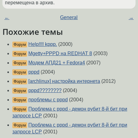
перемещена в архив.
←
General
→
Похожие темы
Help!!!! kppp.
(2000)
Форум
Mgetty+PPPD на REDHAT 8
(2003)
Форум
Модем АПД21 + Fedora4
(2007)
Форум
pppd
(2004)
Форум
[archlinux] настройка интернета
(2012)
Форум
pppd????????
(2004)
Форум
проблемы с pppd
(2004)
Форум
Проблема с pppd - демон рубит 8-й бит при
Форум
запросе LCP
(2001)
Проблема с pppd - демон рубит 8-й бит при
Форум
запросе LCP
(2001)