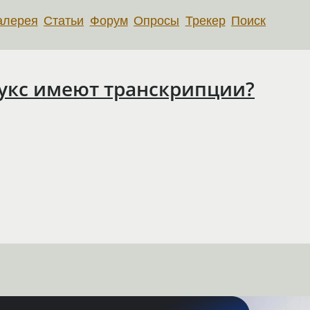
алерея
Статьи
Форум
Опросы
Трекер
Поиск
укс имеют транскрипции?