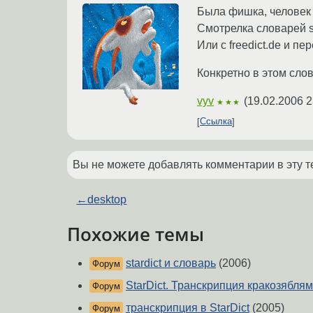
Была фишка, человек р
Смотрелка словарей st
Или с freedict.de и п
Конкретно в этом сло
vyv
(
19.02.2006 2
★★★
Ссылка
Вы не можете добавлять комментарии в эту т
←
desktop
Похожие темы
stardict и словарь
(2006)
Форум
StarDict. Транскрипция кракозяблям
Форум
транскрипция в StarDict
(2005)
Форум