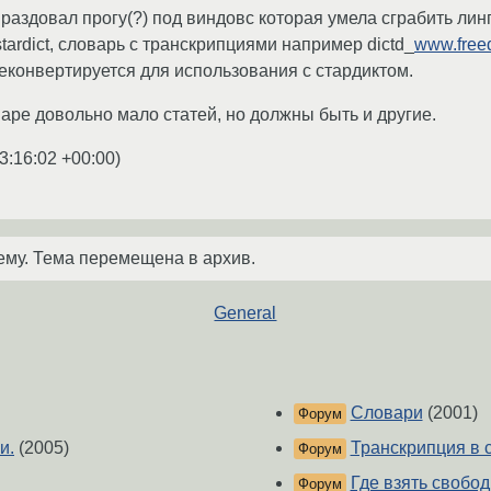
аздовал прогу(?) под виндовс которая умела сграбить линг
ardict, словарь с транскрипциями например dictd_
www.freed
ереконвертируется для использования с стардиктом.
варе довольно мало статей, но должны быть и другие.
3:16:02 +00:00
)
ему. Тема перемещена в архив.
General
Словари
(2001)
Форум
и.
(2005)
Транскрипция в с
Форум
Где взять свобо
Форум