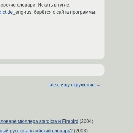
овские словари. Искать в гугле.
ict.de
_eng-rus, берётся с сайта программы.
latex: ищу окружение.
→
ловаре мюллера stardictа и Firebird
(2004)
дный русско-английский словарь?
(2003)