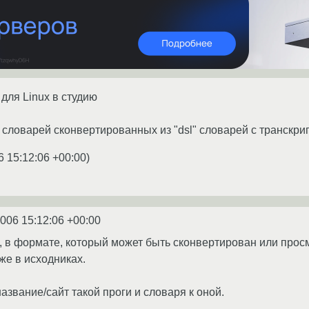
для Linux в студию
о словарей сконвертированных из "dsl" словарей с транскри
6 15:12:06 +00:00
)
2006 15:12:06 +00:00
 в формате, который может быть сконвертирован или прос
же в исходниках.
название/сайт такой проги и словаря к оной.