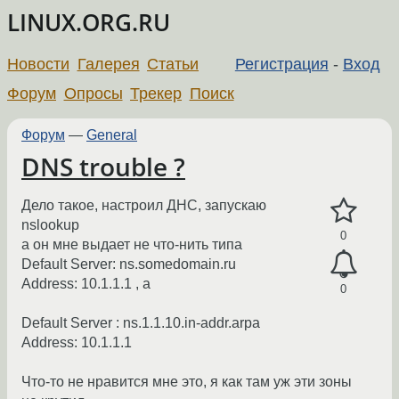
LINUX.ORG.RU
Новости
Галерея
Статьи
Регистрация
-
Вход
Форум
Опросы
Трекер
Поиск
Форум
—
General
DNS trouble ?
Дело такое, настроил ДНС, запускаю
nslookup
0
а он мне выдает не что-нить типа
Default Server: ns.somedomain.ru
Address: 10.1.1.1 , a
0
Default Server : ns.1.1.10.in-addr.arpa
Address: 10.1.1.1
Что-то не нравится мне это, я как там уж эти зоны