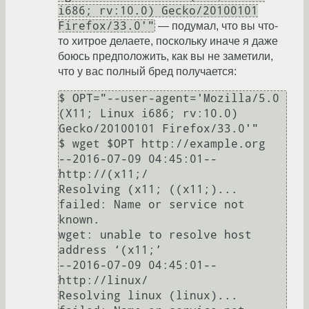
i686; rv:10.0) Gecko/20100101
Firefox/33.0'"
— подумал, что вы что-
то хитрое делаете, поскольку иначе я даже
боюсь предположить, как вы не заметили,
что у вас полный бред получается:
$ OPT="--user-agent='Mozilla/5.0 
(X11; Linux i686; rv:10.0) 
Gecko/20100101 Firefox/33.0'"

$ wget $OPT http://example.org

--2016-07-09 04:45:01--  
http://(x11;/

Resolving (x11; ((x11;)... 
failed: Name or service not 
known.

wget: unable to resolve host 
address ‘(x11;’

--2016-07-09 04:45:01--  
http://linux/

Resolving linux (linux)... 