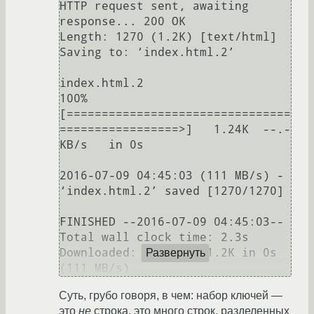
HTTP request sent, awaiting 
response... 200 OK

Length: 1270 (1.2K) [text/html]

Saving to: ‘index.html.2’

index.html.2                  
100%
[================================
=================>]   1.24K  --.-
KB/s   in 0s     

2016-07-09 04:45:03 (111 MB/s) - 
‘index.html.2’ saved [1270/1270]

FINISHED --2016-07-09 04:45:03--

Total wall clock time: 2.3s

Downloaded: 1 files, 1.2K in 0s 
Развернуть
Суть, грубо говоря, в чем: набор ключей —
это
не
строка, это много строк, разделенных