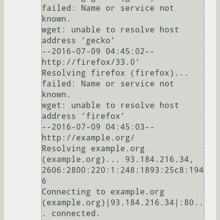
failed: Name or service not 
known.

wget: unable to resolve host 
address ‘gecko’

--2016-07-09 04:45:02--  
http://firefox/33.0'

Resolving firefox (firefox)... 
failed: Name or service not 
known.

wget: unable to resolve host 
address ‘firefox’

--2016-07-09 04:45:03--  
http://example.org/

Resolving example.org 
(example.org)... 93.184.216.34, 
2606:2800:220:1:248:1893:25c8:194
6

Connecting to example.org 
(example.org)|93.184.216.34|:80..
. connected.
