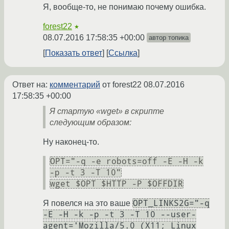
Я, вообще-то, не понимаю почему ошибка.
forest22
★
08.07.2016 17:58:35 +00:00
автор топика
Показать ответ
Ссылка
Ответ на:
комментарий
от forest22
08.07.2016
17:58:35 +00:00
Я стартую «wget» в скрипте
следующим образом:
Ну наконец-то.
OPT="-q -e robots=off -E -H -k
-p -t 3 -T 10"
wget $OPT $HTTP -P $OFFDIR
OPT_LINKS2G="-q
Я повелся на это ваше
-E -H -k -p -t 3 -T 10 --user-
agent='Mozilla/5.0 (X11; Linux