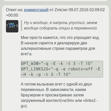
Ответ на:
комментарий
от Zmicier
09.07.2016 02:09:02
+00:00
Ну и вообще, я напрочь упустил, зачем
вообще собирать опции в переменной.
Мне просто кажется, что это упрощает код.
В начале скрипта я декларирую две
альтернативные строки параметров для
вгет'а:
OPT_W3M="-q -E -k -t 3 -T 10"

OPT_LINKS2G="-q -e robots=off -E 
-H -k -p -t 3 -T 10"
А потом вызываю вгет с одной из двух
переменных. В зависимости, каким
браузером я просматриваю затем
загруженный контент(«w3m» или «links2 -
g»).