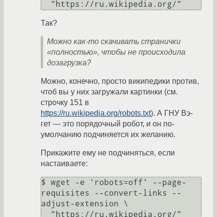
Так?
Можно как-то скачивать странички
«полностью», чтобы не происходила
дозагрузка?
Можно, конечно, просто википедики против,
чтоб вы у них загружали картинки (см.
строчку 151 в
https://ru.wikipedia.org/robots.txt
). А ГНУ Вэ-
гет — это порядочный робот, и он по-
умолчанию подчиняется их желанию.
Прикажите ему не подчиняться, если
настаиваете:
$ wget -e 'robots=off' --page-
requisites --convert-links --
adjust-extension \
