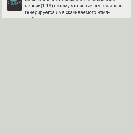
версии(1.18) потому что иначе неправильно
генерируется имя скачиваемого нтмл-
файла.
forest22
★
09.07.2016 06:59:24 +00:00
автор топика
Ссылка
Вы не можете добавлять комментарии в эту тему. Тема
перемещена в архив.
←
General
→
Похожие темы
Wget
(2012)
Форум
rutracker.org - логин wget'ом
(2012)
Форум
Разные данные в IDLE и в консоли.
(2016)
Форум