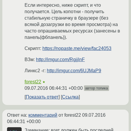
Если интересно, ниже скрипт, и что
получается. Цель копотни - получить
стабильную страничку в браузере (без
всякой дозагрузки во время просмотра) на
часто опрашиваемых ресурсах (занесены в
панель(фбпанель)).
Скрипт:
https://nopaste.me/view/fac24053
В3м:
http://imgur.com/RgjjlnF
Линкс2 -г:
http://imgur.com/6UJMaP9
forest22
★
09.07.2016 06:44:31 +00:00
автор топика
Показать ответ
Ссылка
Ответ на:
комментарий
от forest22
09.07.2016
06:44:31 +00:00
Замечание: вгет должен быть последней