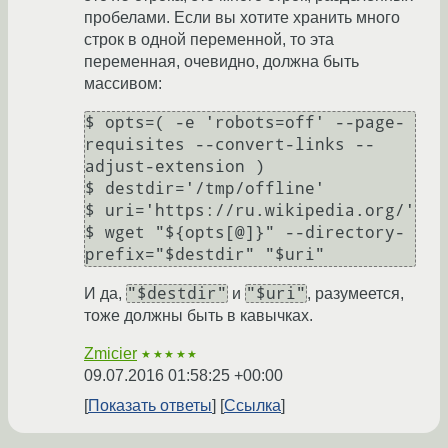
пробелами. Если вы хотите хранить много
строк в одной переменной, то эта
переменная, очевидно, должна быть
массивом:
$ opts=( -e 'robots=off' --page-
requisites --convert-links --
adjust-extension )

$ destdir='/tmp/offline'

$ uri='https://ru.wikipedia.org/'

$ wget "${opts[@]}" --directory-
"$destdir"
"$uri"
И да,
и
, разумеется,
тоже должны быть в кавычках.
Zmicier
★★★★★
09.07.2016 01:58:25 +00:00
Показать ответы
Ссылка