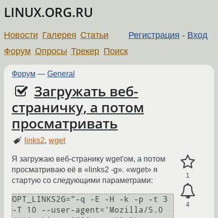
LINUX.ORG.RU
Новости
Галерея
Статьи
Регистрация
-
Вход
Форум
Опросы
Трекер
Поиск
Форум
—
General
Загружать веб-
страничку, а потом
просматривать
links2
,
wget
Я загружаю веб-странику wget'ом, а потом
просматриваю её в «links2 -g». «wget» я
1
стартую со следующими параметрами:
OPT_LINKS2G="-q -E -H -k -p -t 3 
4
-T 10 --user-agent='Mozilla/5.0 