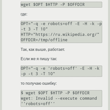
wget $OPT $HTTP -P $OFFDIR
где:
OPT="-q -e robots=off -E -H -k -p 
-t 3 -T 10"

HTTP="https://ru.wikipedia.org/"

OFFDIR=/tmp/offline
Так, как выше, работает.
Если же я пишу так:
OPT="-q -e 'robots=off' -E -H -k 
-p -t 3 -T 10"
то получаю ошибку:
$ wget $OPT $HTTP -P $OFFDIR

wget: Invalid --execute command 
‘'robots=off'’