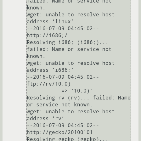
failed: Name or service not 
known.

wget: unable to resolve host 
address ‘linux’

--2016-07-09 04:45:02--  
http://i686;/

Resolving i686; (i686;)... 
failed: Name or service not 
known.

wget: unable to resolve host 
address ‘i686;’

--2016-07-09 04:45:02--  
ftp://rv/10.0)

           => ‘10.0)’

Resolving rv (rv)... failed: Name 
or service not known.

wget: unable to resolve host 
address ‘rv’

--2016-07-09 04:45:02--  
http://gecko/20100101

Resolving gecko (gecko)... 