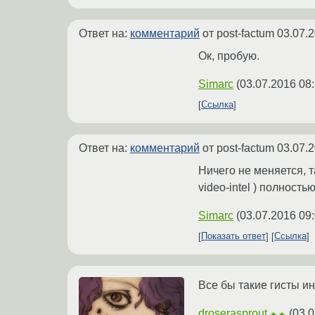
Ответ на:
комментарий
от post-factum
03.07.2
Ок, пробую.
Simarc
(
03.07.2016 08
Ссылка
Ответ на:
комментарий
от post-factum
03.07.2
Ничего не меняется, т
video-intel ) полность
Simarc
(
03.07.2016 09
Показать ответ
Ссылка
Все бы такие гисты и
droserasprout
(
03.0
★★