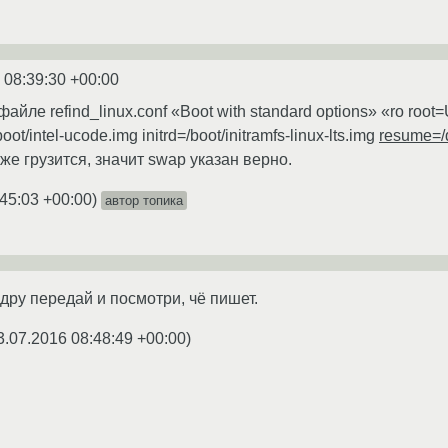
 08:39:30 +00:00
айле refind_linux.conf «Boot with standard options» «ro ro
ot/intel-ucode.img initrd=/boot/initramfs-linux-lts.img
resume=/
же грузится, значит swap указан верно.
:45:03 +00:00
)
автор топика
дру передай и посмотри, чё пишет.
3.07.2016 08:48:49 +00:00
)