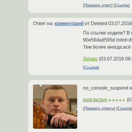
Показать ответ
Ссылка
Ответ на:
комментарий
от Deleted
03.07.2016
По ссылке ходили? В ф
90e56dad595d initrd=/bo
Тем более иногда всё 
Simarc
(
03.07.2016 08
Ссылка
no_console_suspend я
post-factum
(
0
★★★★★
Показать ответы
Ссылка