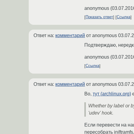
anonymous
(
03.07.201
Показать ответ
Ссылка
Ответ на:
комментарий
от anonymous
03.07.
Подтверждаю, нередк
anonymous
(
03.07.201
Ссылка
Ответ на:
комментарий
от anonymous
03.07.
Во,
тут (archlinux.org)
е
Whether by label or b
'udev' hook.
Если перевести на наш
пересобрать iniftramfs