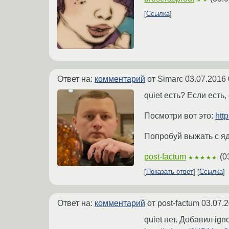
Ссылка
Ответ на:
комментарий
от Simarc
03.07.2016 
quiet есть? Если есть,
Посмотри вот это:
htt
Попробуй выжать с я
post-factum
(
0
★★★★★
Показать ответ
Ссылка
Ответ на:
комментарий
от post-factum
03.07.2
quiet нет. Добавил ig