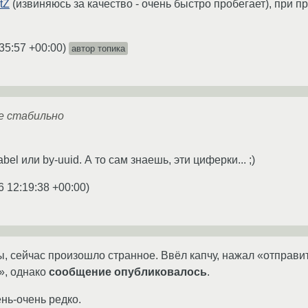
tZ
(извиняюсь за качество - очень быстро пробегает), при
35:57 +00:00
)
автор топика
е стабильно
el или by-uuid. А то сам знаешь, эти циферки... ;)
6 12:19:38 +00:00
)
 сейчас произошло странное. Ввёл капчу, нажал «отправит
», однако
сообщение опубликовалось
.
нь-очень редко.