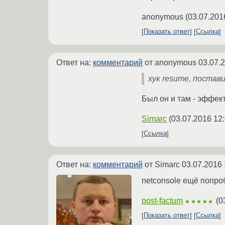
anonymous
(
03.07.201
Показать ответ
Ссылка
Ответ на:
комментарий
от anonymous
03.07.
хук resume, постави
Был он и там - эффект
Simarc
(
03.07.2016 12
Ссылка
Ответ на:
комментарий
от Simarc
03.07.2016 
netconsole ещё попро
post-factum
(
0
★★★★★
Показать ответ
Ссылка