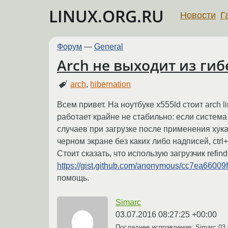
LINUX.ORG.RU
Новости
Г
Форум
—
General
Arch не выходит из ги
arch
,
hibernation
Всем привет. На ноутбуке x555ld стоит arch
работает крайне не стабильно: если систем
случаев при загрузке после применения хук
черном экране без каких либо надписей, ctrl
Стоит сказать, что использую загрузчик refi
https://gist.github.com/anonymous/cc7ea660
помощь.
Simarc
03.07.2016 08:27:25 +00:00
Последнее исправление: Simarc
03.