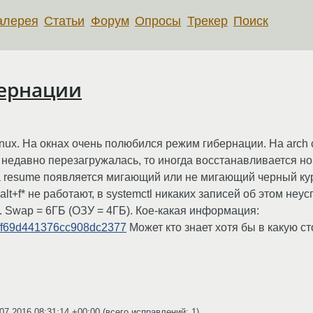
алерея
Статьи
Форум
Опросы
Трекер
Поиск
бернации
 linux. На окнах очень полюбился режим гибернации. На arc
а недавно перезагружалась, то иногда восстанавливается н
а resume появляется мигающий или не мигающий черный кур
+alt+f* не работают, в systemctl никаких записей об этом н
nd. Swap = 6ГБ (ОЗУ = 4ГБ). Кое-какая информация:
09ff69d441376cc908dc2377
Может кто знает хотя бы в какую с
07.2016 08:31:14 +00:00
(всего исправлений: 1)