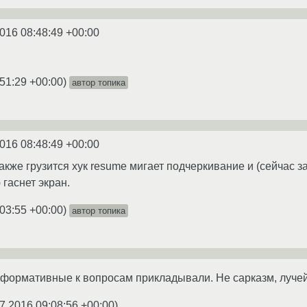
016 08:48:49 +00:00
:51:29 +00:00
)
автор топика
016 08:48:49 +00:00
акже грузится хук resume мигает подчеркивание и (сейчас з
ю гаснет экран.
:03:55 +00:00
)
автор топика
нформативные к вопросам прикладывали. Не сарказм, лучей
7.2016 09:08:56 +00:00
)