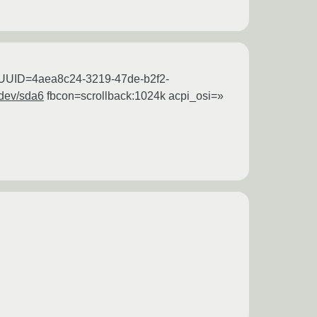
ot=UUID=4aea8c24-3219-47de-b2f2-
dev/sda6
fbcon=scrollback:1024k acpi_osi=»