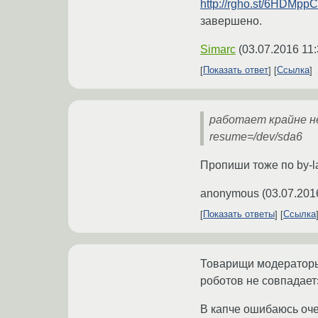
http://rgho.st/6HDMppC
завершено.
Simarc
(
03.07.2016 11:
Показать ответ
Ссылка
работает крайне н
resume=/dev/sda6
Пропиши тоже по by-lab
anonymous
(
03.07.201
Показать ответы
Ссылка
Товарищи модераторы,
роботов не совпадает
В капче ошибаюсь оче