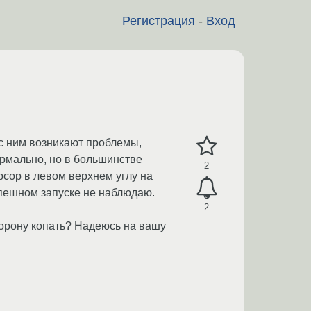
Регистрация
-
Вход
h с ним возникают проблемы,
ормально, но в большинстве
2
сор в левом верхнем углу на
еуспешном запуске не наблюдаю.
2
торону копать? Надеюсь на вашу