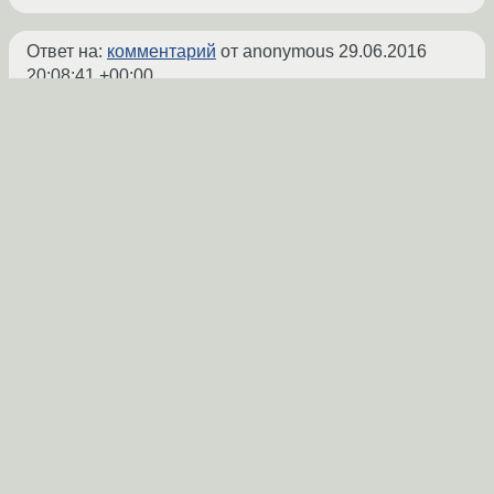
Ответ на:
комментарий
от anonymous
29.06.2016
20:08:41 +00:00
Причём тут платформа 1с?
Логи смотри - у него udev девайс
отстреливает.
ТС, попробуй водрузить ключ на убунту 14
или 12.
anonymous
29.06.2016 21:36:03 +00:00
Показать ответ
Ссылка
Ответ на:
комментарий
от anonymous
29.06.2016
21:36:03 +00:00
Ключ-то зачем на Linux ставить? У него порт
475 более качественный чем на винде, что-