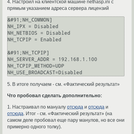
4. Настроил на клиентской машине nethasp.ini с
прямым указанием адреса сервера лицензий
&#91;NH_COMMON] 

NH_IPX = Disabled 

NH_NETBIOS = Disabled 

NH_TCPIP = Enabled 

&#91;NH_TCPIP] 

NH_SERVER_ADDR = 192.168.1.100

NH_TCPIP_METHOD=UDP 

NH_USE_BROADCAST=Disabled
5. В итоге получаем - см. «Фактический результат»
Что пробовал сделать дополнительно:
1. Настраивал по мануалу
отсюда
и
отсюда
и
отсюда
. Итог - см. «Фактический результат» (на
самом деле пробовал еще пару манулов, но все они
примерно одного толку).