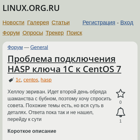
LINUX.ORG.RU
Новости
Галерея
Статьи
Регистрация
-
Вход
Форум
Опросы
Трекер
Поиск
Форум
—
General
Проблема подключения
HASP ключа 1С к CentOS 7
1с
,
centos
,
hasp
Хеллоу эвриван. Идет второй день обряда
шаманства с бубном, поэтому хочу спросить
0
совета. Похожие темы есть, но вся суть в
деталях. Ответа пока так и не нашел,
перейду к сути
1
Короткое описание