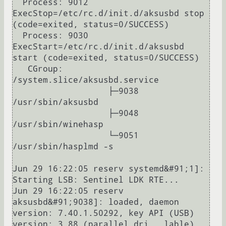
  Process: 9012 
ExecStop=/etc/rc.d/init.d/aksusbd stop 
(code=exited, status=0/SUCCESS)

  Process: 9030 
ExecStart=/etc/rc.d/init.d/aksusbd 
start (code=exited, status=0/SUCCESS)

   CGroup: 
/system.slice/aksusbd.service

		   ├─9038 
/usr/sbin/aksusbd

		   ├─9048 
/usr/sbin/winehasp

		   └─9051 
/usr/sbin/hasplmd -s

Jun 29 16:22:05 reserv systemd&#91;1]: 
Starting LSB: Sentinel LDK RTE...

Jun 29 16:22:05 reserv 
aksusbd&#91;9038]: loaded, daemon 
version: 7.40.1.50292, key API (USB) 
version: 3.88 (parallel dri...lable)
