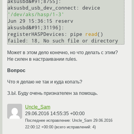
aksusbd&#91;8755]: 
aksusbd_usb_dev_connect: device 
'/dev/aks/hasp/1-3'
Jun 29 15:36:15 reserv 
aksusbd&#91;31196]: 
registerHASPDevices: pipe 
read
() 
failed: 18, No such file or directory
Может в этом дело конечно, но что делать с этим?
Не силен в настраивании rules.
Вопрос
Что я делаю не так и куда копать?
З.Ы. Буду очень признателен за помощь.
Uncle_Sam
29.06.2016 14:55:35 +00:00
Последнее исправление: Uncle_Sam
29.06.2016
22:00:12 +00:00
(всего исправлений: 4)