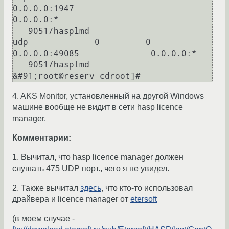
0.0.0.0:1947			
0.0.0.0:*						
   9051/hasplmd

udp		0	  0 
0.0.0.0:49085		   0.0.0.0:*						
   9051/hasplmd

&#91;root@reserv cdroot]#
4. AKS Monitor, установленный на другой Windows
машине вообще не видит в сети hasp licence
manager.
Комментарии:
1. Вычитал, что hasp licence manager должен
слушать 475 UDP порт., чего я не увидел.
2. Также вычитал
здесь
, что кто-то использовал
драйвера и licence manager от
etersoft
(в моем случае -