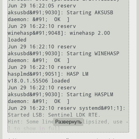
Jun 29 16:22:05 reserv 
aksusbd&#91;9030]: Starting AKSUSB 
daemon: &#91;  OK  ]

Jun 29 16:22:10 reserv 
winehasp&#91;9048]: winehasp 2.00 
loaded

Jun 29 16:22:10 reserv 
aksusbd&#91;9030]: Starting WINEHASP 
daemon: &#91;  OK  ]

Jun 29 16:22:10 reserv 
hasplmd&#91;9051]: HASP LM 
v18.0.1.55506 loaded

Jun 29 16:22:10 reserv 
aksusbd&#91;9030]: Starting HASPLM 
daemon: &#91;  OK  ]

Jun 29 16:22:10 reserv systemd&#91;1]: 
Started LSB: Sentinel LDK RTE.

Hint: Some lines were ellipsized, use -
Развернуть
l to show 
in
 full.