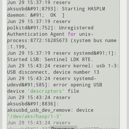
Jun 29 15:37:19 reserv 
aksusbd&#91;8793]: Starting HASPLM 
daemon: &#91;  OK  ]

Jun 29 15:37:19 reserv 
polkitd&#91;752]: Unregistered 
Authentication Agent 
for
 unix-
process:8772:16285673 (system bus name 
:1.199,

Jun 29 15:37:19 reserv systemd&#91;1]: 
Started LSB: Sentinel LDK RTE.

Jun 29 15:43:24 reserv kernel: usb 1-3: 
USB disconnect, device number 13

Jun 29 15:43:24 reserv systemd-
udevd&#91;585]: error opening USB 
device 
'descriptors'
 file

Jun 29 15:43:24 reserv 
aksusbd&#91;8836]: 
aksusbd_usb_dev_remove: device 
'/dev/aks/hasp/1-3'
Jun 29 15:43:24 reserv 