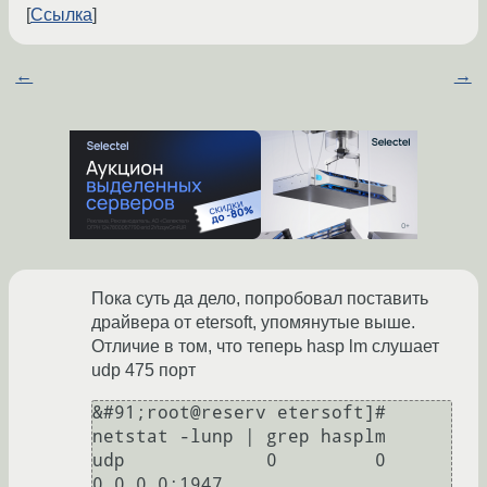
Ссылка
←
→
Пока суть да дело, попробовал поставить
драйвера от etersoft, упомянутые выше.
Отличие в том, что теперь hasp lm слушает
udp 475 порт
&#91;root@reserv etersoft]# 
netstat -lunp | grep hasplm

udp		0	  0 
0.0.0.0:1947			