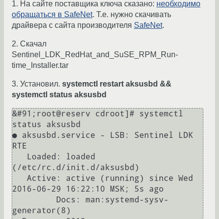
1. На сайте поставщика ключа сказано:
необходимо
обращаться в SafeNet
. Т.е. нужно скачивать
драйвера с сайта производителя
SafeNet
.
2. Скачал
Sentinel_LDK_RedHat_and_SuSE_RPM_Run-
time_Installer.tar
3. Установил.
systemctl restart aksusbd &&
systemctl status aksusbd
&#91;root@reserv cdroot]# systemctl 
status aksusbd

● aksusbd.service - LSB: Sentinel LDK 
RTE

   Loaded: loaded 
(/etc/rc.d/init.d/aksusbd)

   Active: active (running) since Wed 
2016-06-29 16:22:10 MSK; 5s ago

	 Docs: man:systemd-sysv-
generator(8)
