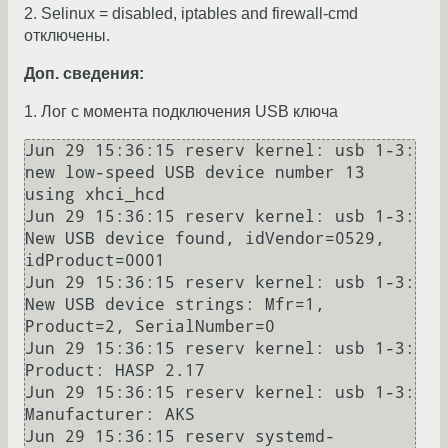
2. Selinux = disabled, iptables and firewall-cmd
отключены.
Доп. сведения:
1. Лог с момента подключения USB ключа
Jun 29 15:36:15 reserv kernel: usb 1-3: 
new low-speed USB device number 13 
using xhci_hcd

Jun 29 15:36:15 reserv kernel: usb 1-3: 
New USB device found, idVendor=0529, 
idProduct=0001

Jun 29 15:36:15 reserv kernel: usb 1-3: 
New USB device strings: Mfr=1, 
Product=2, SerialNumber=0

Jun 29 15:36:15 reserv kernel: usb 1-3: 
Product: HASP 2.17

Jun 29 15:36:15 reserv kernel: usb 1-3: 
Manufacturer: AKS

Jun 29 15:36:15 reserv systemd-