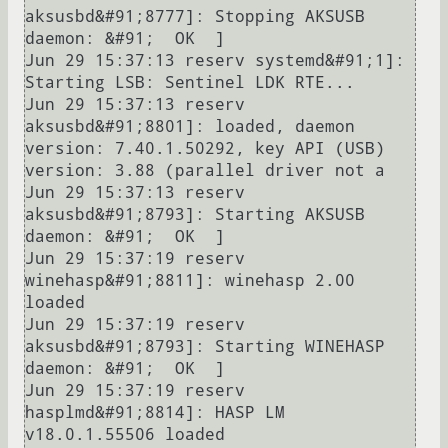
aksusbd&#91;8777]: Stopping AKSUSB 
daemon: &#91;  OK  ]

Jun 29 15:37:13 reserv systemd&#91;1]: 
Starting LSB: Sentinel LDK RTE...

Jun 29 15:37:13 reserv 
aksusbd&#91;8801]: loaded, daemon 
version: 7.40.1.50292, key API (USB) 
version: 3.88 (parallel driver not a

Jun 29 15:37:13 reserv 
aksusbd&#91;8793]: Starting AKSUSB 
daemon: &#91;  OK  ]

Jun 29 15:37:19 reserv 
winehasp&#91;8811]: winehasp 2.00 
loaded

Jun 29 15:37:19 reserv 
aksusbd&#91;8793]: Starting WINEHASP 
daemon: &#91;  OK  ]

Jun 29 15:37:19 reserv 
hasplmd&#91;8814]: HASP LM 
v18.0.1.55506 loaded
