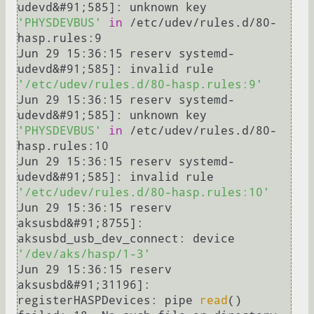
udevd&#91;585]: unknown key 
'PHYSDEVBUS'
in
 /etc/udev/rules.d/80-
hasp.rules:9

Jun 29 15:36:15 reserv systemd-
udevd&#91;585]: invalid rule 
'/etc/udev/rules.d/80-hasp.rules:9'
Jun 29 15:36:15 reserv systemd-
udevd&#91;585]: unknown key 
'PHYSDEVBUS'
in
 /etc/udev/rules.d/80-
hasp.rules:10

Jun 29 15:36:15 reserv systemd-
udevd&#91;585]: invalid rule 
'/etc/udev/rules.d/80-hasp.rules:10'
Jun 29 15:36:15 reserv 
aksusbd&#91;8755]: 
aksusbd_usb_dev_connect: device 
'/dev/aks/hasp/1-3'
Jun 29 15:36:15 reserv 
aksusbd&#91;31196]: 
registerHASPDevices: pipe 
read
() 