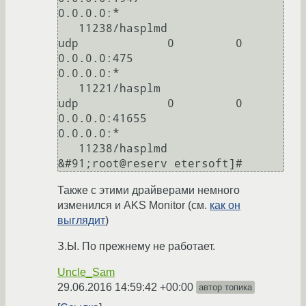
0.0.0.0:*						
   11238/hasplmd

udp		0	  0 
0.0.0.0:475			 
0.0.0.0:*						
   11221/hasplm

udp		0	  0 
0.0.0.0:41655		   
0.0.0.0:*						
   11238/hasplmd

&#91;root@reserv etersoft]#
Также с этими драйверами немного
изменился и AKS Monitor (см.
как он
выглядит
)
З.Ы. По прежнему не работает.
Uncle_Sam
29.06.2016 14:59:42 +00:00
автор топика