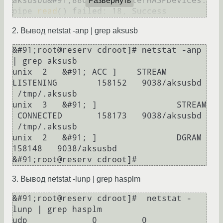
aksusbd&#91;8801]: registerHASPDevices: 
Развернуть
pipe 
read
() failed: 18, Success
2. Вывод netstat -anp | grep aksusb
&#91;root@reserv cdroot]# netstat -anp 
| grep aksusb

unix  2	  &#91; ACC ]	 STREAM	 
LISTENING	 158152   9038/aksusbd		
 /tmp/.aksusb

unix  3	  &#91; ]		 STREAM	
 CONNECTED	 158173   9038/aksusbd		
 /tmp/.aksusb

unix  2	  &#91; ]		 DGRAM					
158148   9038/aksusbd

&#91;root@reserv cdroot]#
3. Вывод netstat -lunp | grep hasplm
&#91;root@reserv cdroot]#  netstat -
lunp | grep hasplm

udp		0	  0 