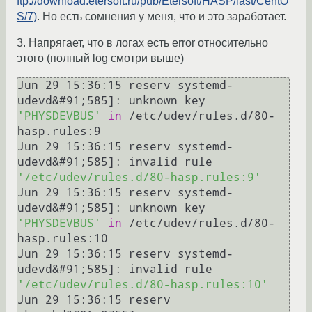
ftp://download.etersoft.ru/pub/Etersoft/HASP/last/CentO
S/7)
. Но есть сомнения у меня, что и это заработает.
3. Напрягает, что в логах есть error относительно
этого (полный log смотри выше)
Jun 29 15:36:15 reserv systemd-
udevd&#91;585]: unknown key 
'PHYSDEVBUS'
in
 /etc/udev/rules.d/80-
hasp.rules:9

Jun 29 15:36:15 reserv systemd-
udevd&#91;585]: invalid rule 
'/etc/udev/rules.d/80-hasp.rules:9'
Jun 29 15:36:15 reserv systemd-
udevd&#91;585]: unknown key 
'PHYSDEVBUS'
in
 /etc/udev/rules.d/80-
hasp.rules:10

Jun 29 15:36:15 reserv systemd-
udevd&#91;585]: invalid rule 
'/etc/udev/rules.d/80-hasp.rules:10'
Jun 29 15:36:15 reserv 