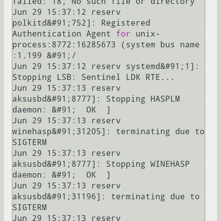
failed: 18, No such file or directory

Jun 29 15:37:12 reserv 
polkitd&#91;752]: Registered 
Authentication Agent 
for
 unix-
process:8772:16285673 (system bus name 
:1.199 &#91;/

Jun 29 15:37:12 reserv systemd&#91;1]: 
Stopping LSB: Sentinel LDK RTE...

Jun 29 15:37:13 reserv 
aksusbd&#91;8777]: Stopping HASPLM 
daemon: &#91;  OK  ]

Jun 29 15:37:13 reserv 
winehasp&#91;31205]: terminating due to 
SIGTERM

Jun 29 15:37:13 reserv 
aksusbd&#91;8777]: Stopping WINEHASP 
daemon: &#91;  OK  ]

Jun 29 15:37:13 reserv 
aksusbd&#91;31196]: terminating due to 
SIGTERM

Jun 29 15:37:13 reserv 