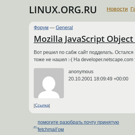
LINUX.ORG.RU
Новости
Г
Форум
—
General
Mozilla JavaScript Objec
Вот решил по сабж сайт подделать. Остался 
тоже не нашел :-( На developer.netscape.com 
anonymous
20.10.2001 18:09:49 +00:00
Ссылка
помогите разобрать почту принятую
←
fetchmail'ом