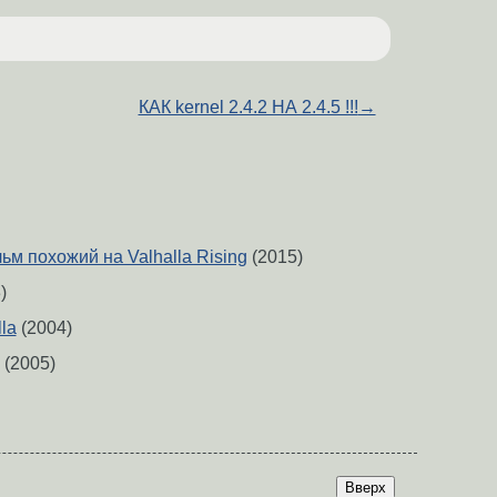
КАК kernel 2.4.2 НА 2.4.5 !!!
→
м похожий на Valhalla Rising
(2015)
)
lla
(2004)
(2005)
Вверх