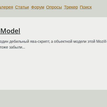
алерея
Статьи
Форум
Опросы
Трекер
Поиск
t Model
один дебильный ява-скрипт, а объектной модели этой Mozill
тоже забыли...