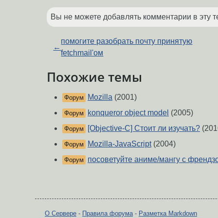
Вы не можете добавлять комментарии в эту т
помогите разобрать почту принятую
←
fetchmail'ом
Похожие темы
Mozilla
(2001)
Форум
konqueror object model
(2005)
Форум
[Objective-C] Стоит ли изучать?
(201
Форум
Mozilla-JavaScript
(2004)
Форум
посоветуйте аниме/мангу с френдз
Форум
О Сервере
-
Правила форума
-
Разметка Markdown