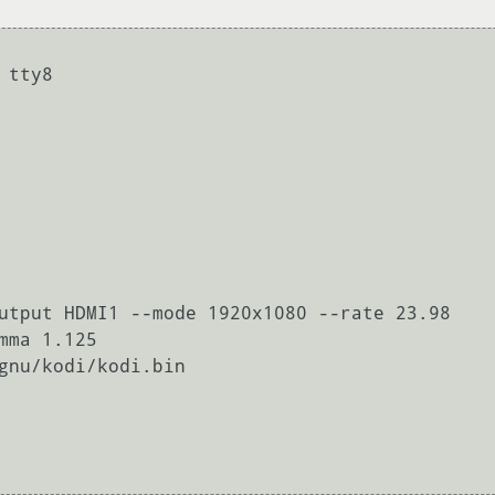
tty8

utput HDMI1 --mode 1920x1080 --rate 23.98

mma 1.125

gnu/kodi/kodi.bin
