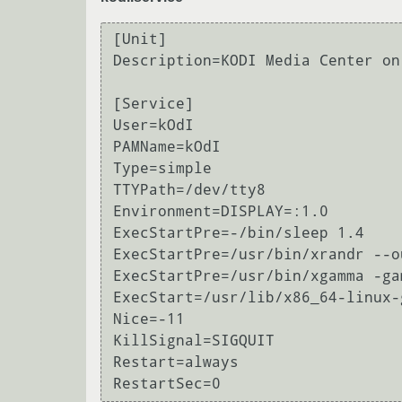
[Unit]

Description=KODI Media Center on 
[Service]

User=kOdI

PAMName=kOdI

Type=simple

TTYPath=/dev/tty8

Environment=DISPLAY=:1.0

ExecStartPre=-/bin/sleep 1.4

ExecStartPre=/usr/bin/xrandr --o
ExecStartPre=/usr/bin/xgamma -ga
ExecStart=/usr/lib/x86_64-linux-
Nice=-11

KillSignal=SIGQUIT

Restart=always
