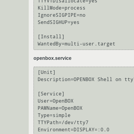
TTYVTDisallocate=yes

KillMode=process

IgnoreSIGPIPE=no

SendSIGHUP=yes

[Install]

openbox.service
[Unit]

Description=OPENBOX Shell on tty7
[Service]

User=OpenBOX

PAMName=OpenBOX

Type=simple

TTYPath=/dev/tty7

Environment=DISPLAY=:0.0
