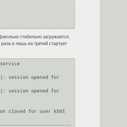
 Довольно стабильно загружается,
а раза и лишь на третий стартует
service 
): session opened for 
): session opened for 
on closed for user kOdI

-------------------------