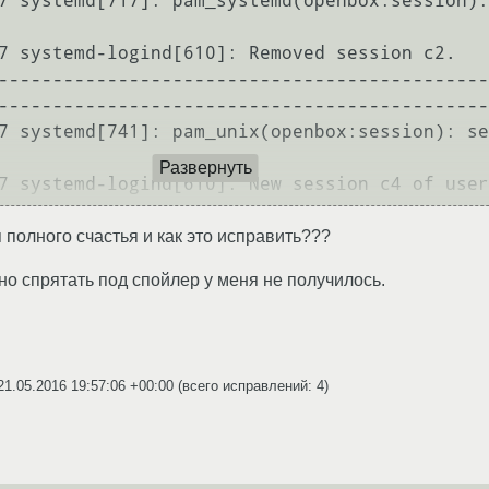
7 systemd[717]: pam_systemd(openbox:session):
7 systemd-logind[610]: Removed session c2.

---------------------------------------------
---------------------------------------------
7 systemd[741]: pam_unix(openbox:session): se
Развернуть
я полного счастья и как это исправить???
 но спрятать под спойлер у меня не получилось.
21.05.2016 19:57:06 +00:00
(всего исправлений: 4)