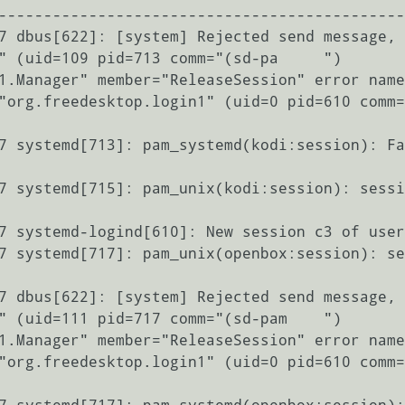
---------------------------------------------
7 dbus[622]: [system] Rejected send message, 
" (uid=109 pid=713 comm="(sd-pa     ") 
1.Manager" member="ReleaseSession" error name
"org.freedesktop.login1" (uid=0 pid=610 comm=
7 systemd[713]: pam_systemd(kodi:session): Fa
7 systemd[715]: pam_unix(kodi:session): sessi
7 systemd-logind[610]: New session c3 of user
7 systemd[717]: pam_unix(openbox:session): se
7 dbus[622]: [system] Rejected send message, 
" (uid=111 pid=717 comm="(sd-pam    ") 
1.Manager" member="ReleaseSession" error name
"org.freedesktop.login1" (uid=0 pid=610 comm=