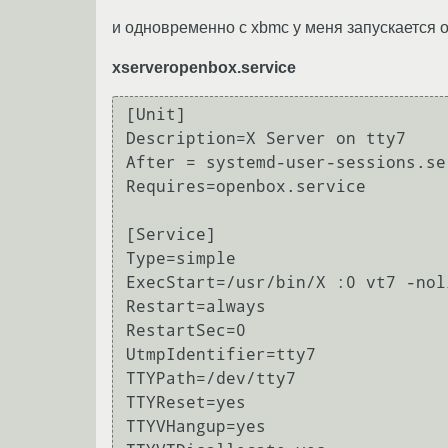
и одновременно с xbmc у меня запускается
xserveropenbox.service
[Unit]

Description=X Server on tty7

After = systemd-user-sessions.se
Requires=openbox.service

[Service]

Type=simple

ExecStart=/usr/bin/X :0 vt7 -nol
Restart=always

RestartSec=0

UtmpIdentifier=tty7

TTYPath=/dev/tty7

TTYReset=yes

TTYVHangup=yes
