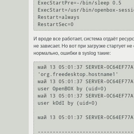
ExecStartPre=-/bin/sleep 0.5

ExecStart=/usr/bin/openbox-sessio
Restart=always

И вроде все работает, система отдаёт ресур
не зависает. Но вот при загрузке стартует не
нормально, ошибки в syslog такие:
май 13 05:01:37 SERVER-0C64EF77A
'org.freedesktop.hostname1'

май 13 05:01:37 SERVER-0C64EF77A
user OpenBOX by (uid=0)

май 13 05:01:37 SERVER-0C64EF77A
user kOdI by (uid=0)

май 13 05:01:37 SERVER-0C64EF77A
--------------------------------