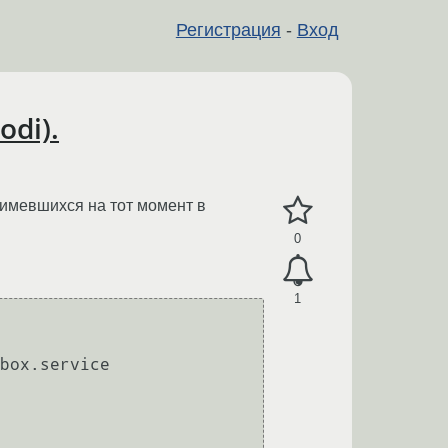
Регистрация
-
Вход
di).
 имевшихся на тот момент в
0
1
box.service 