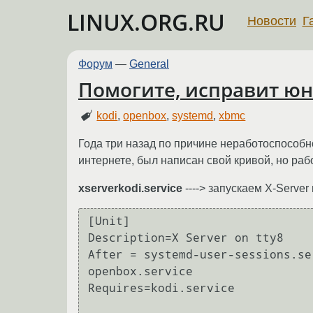
LINUX.ORG.RU
Новости
Г
Форум
—
General
Помогите, исправит юни
kodi
,
openbox
,
systemd
,
xbmc
Года три назад по причине неработоспособн
интернете, был написан свой кривой, но ра
xserverkodi.service
----> запускаем X-Server
[Unit]

Description=X Server on tty8

After = systemd-user-sessions.se
openbox.service

Requires=kodi.service
