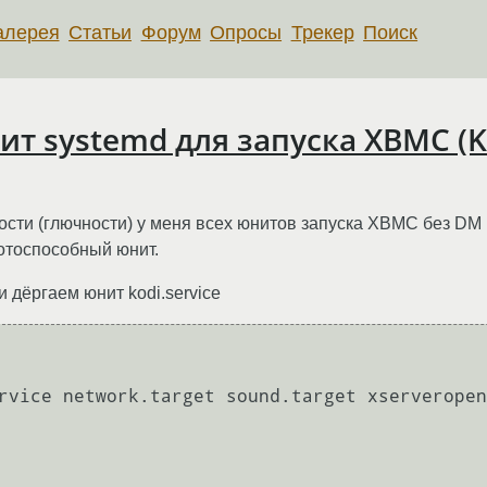
алерея
Статьи
Форум
Опросы
Трекер
Поиск
т systemd для запуска XBMC (Ko
ости (глючности) у меня всех юнитов запуска XBMC без DM
ботоспособный юнит.
 и дёргаем юнит kodi.service
rvice network.target sound.target xserveropen