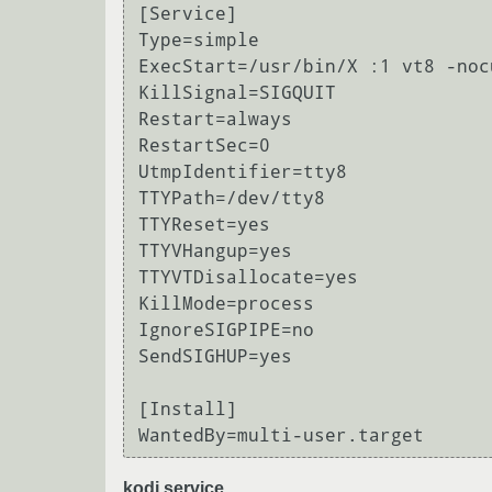
[Service]

Type=simple

ExecStart=/usr/bin/X :1 vt8 -noc
KillSignal=SIGQUIT

Restart=always

RestartSec=0

UtmpIdentifier=tty8

TTYPath=/dev/tty8

TTYReset=yes

TTYVHangup=yes

TTYVTDisallocate=yes

KillMode=process

IgnoreSIGPIPE=no

SendSIGHUP=yes

[Install]

kodi.service