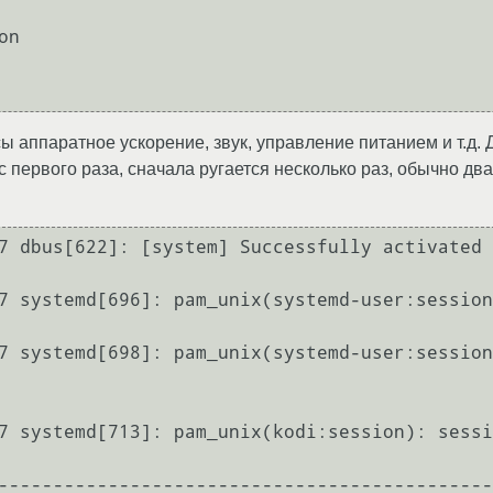
n

сы аппаратное ускорение, звук, управление питанием и т.д.
 с первого раза, сначала ругается несколько раз, обычно дв
7 dbus[622]: [system] Successfully activated 
7 systemd[696]: pam_unix(systemd-user:session
7 systemd[698]: pam_unix(systemd-user:session
7 systemd[713]: pam_unix(kodi:session): sessi
---------------------------------------------