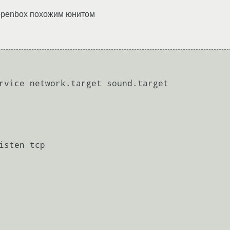
 openbox похожим юнитом
rvice network.target sound.target

isten tcp
