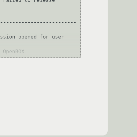
 Failed to release 
-------------------------
------

ssion opened for user 