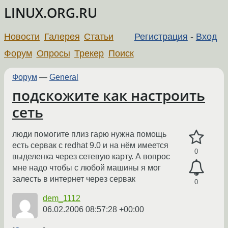
LINUX.ORG.RU
Новости
Галерея
Статьи
Регистрация
-
Вход
Форум
Опросы
Трекер
Поиск
Форум
—
General
подскожите как настроить
сеть
люди помогите плиз гарю нужна помощь
есть сервак с redhat 9.0 и на нём имеется
0
выделенка через сетевую карту. А вопрос
мне надо чтобы с любой машины я мог
залесть в интернет через сервак
0
dem_1112
06.02.2006 08:57:28 +00:00