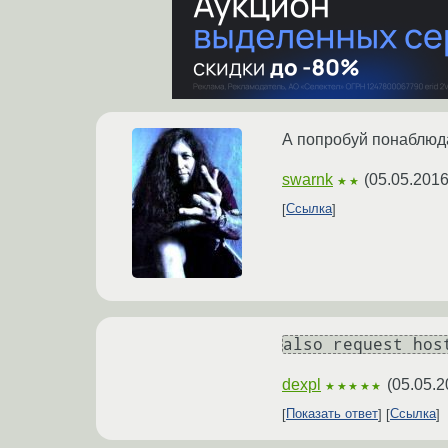
А попробуй понаблюда
swarnk
(
05.05.2016
★★
Ссылка
also request hos
dexpl
(
05.05.2
★★★★★
Показать ответ
Ссылка