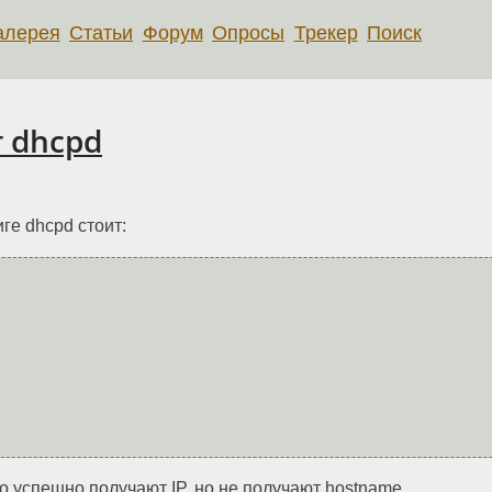
алерея
Статьи
Форум
Опросы
Трекер
Поиск
 dhcpd
ге dhcpd стоит:
 успешно получают IP, но не получают hostname.