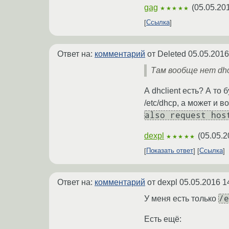
gag
(
05.05.20
★★★★★
Ссылка
Ответ на:
комментарий
от Deleted
05.05.2016
Там вообще нет dhcl
А dhclient есть? А то
/etc/dhcp, а может и 
also request hos
dexpl
(
05.05.2
★★★★★
Показать ответ
Ссылка
Ответ на:
комментарий
от dexpl
05.05.2016 1
/e
У меня есть только
Есть ещё: