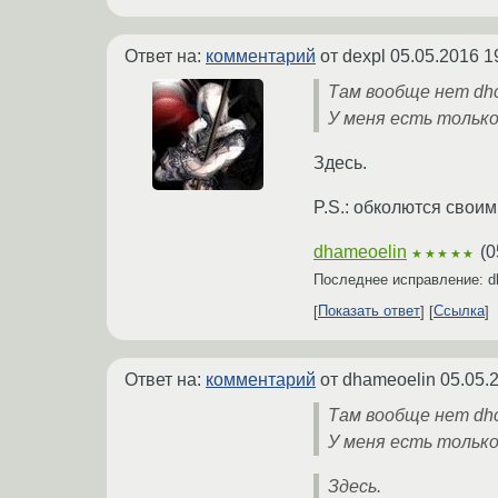
Ответ на:
комментарий
от dexpl
05.05.2016 1
Там вообще нет dhcl
У меня есть только 
Здесь.
P.S.: обколются своими
dhameoelin
(
0
★★★★★
Последнее исправление: d
Показать ответ
Ссылка
Ответ на:
комментарий
от dhameoelin
05.05.
Там вообще нет dhcl
У меня есть только 
Здесь.