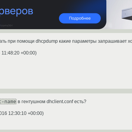
ть при помощи dhcpdump какие параметры запрашивает хост
 11:48:20 +00:00
)
t-name
в гентушном dhclient.conf есть?
016 12:30:10 +00:00
)