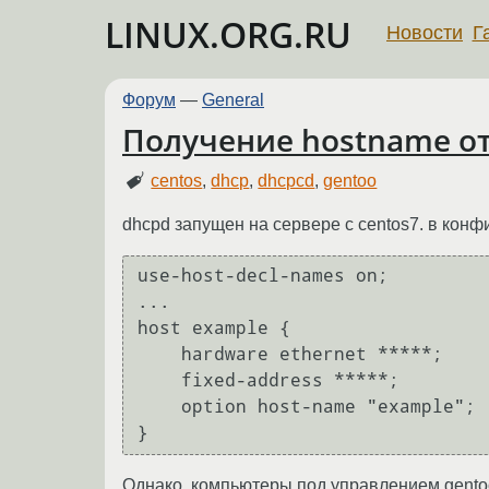
LINUX.ORG.RU
Новости
Г
Форум
—
General
Получение hostname от
centos
,
dhcp
,
dhcpcd
,
gentoo
dhcpd запущен на сервере с centos7. в конфи
use-host-decl-names on;

...

host example {

    hardware ethernet *****;

    fixed-address *****;

    option host-name "example";

Однако, компьютеры под управлением gentoo