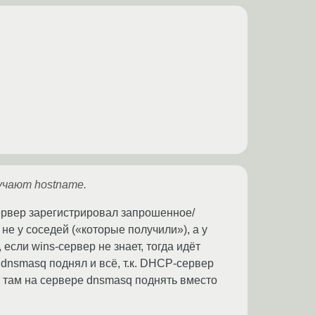
учают hostname.
ервер зарегистрировал запрошенное/
не у соседей («которые получили»), а у
 если wins-сервер не знает, тогда идёт
 dnsmasq поднял и всё, т.к. DHCP-сервер
ит там на сервере dnsmasq поднять вместо