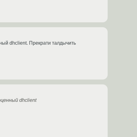
ный dhclient. Прекрати талдычить
ценный dhclient