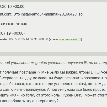
2:30:10 +00:00
t.conf. Это install-amd64-minimal-20160428.iso.
сли скажете как.
:07:19 +00:00
)
eleted
05.05.2016 14:07:34 +00:00
(всего
исправлений: 1
)
 под управлением gentoo успешно получают IP, но не пол
нт получает hostname»? Мне было бы важно, чтобы DHCP-с
сервере, т.к. другие клиенты будут резолвить hostname->ip 
разбирался, как это в винде устроено (netbios), вот там да,
 сам клиент откликнулся. А под линуксом всё было просто:
дить имя», но толку от этого ноль. Нужен DNS. Может, сто
ы попробовать эту альтернативу?