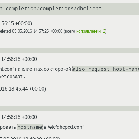
:56:15 +00:00
)
eleted
05.05.2016 14:57:25 +00:00
(всего
исправлений: 2
)
 14:56:15 +00:00
also request host-nam
nt.conf на клиентах со сторокой
ует создать.
016 18:45:44 +00:00
)
 14:56:15 +00:00
hostname
ировать
в /etc/dhcpcd.conf