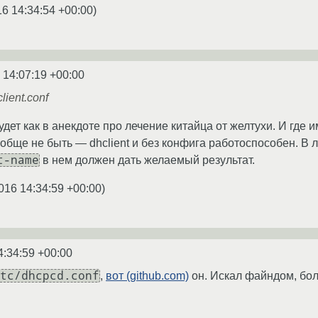
16 14:34:54 +00:00
)
 14:07:19 +00:00
ient.conf
 будет как в анекдоте про лечение китайца от желтухи. И где 
вообще не быть — dhclient и без конфига работоспособен. В лю
t-name
в нем должен дать желаемый результат.
016 14:34:59 +00:00
)
4:34:59 +00:00
tc/dhcpcd.conf
,
вот (github.com)
он. Искал файндом, бол