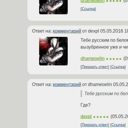
dhameoelin
(
0
★★★★★
Ссылка
Ответ на:
комментарий
от dexpl
05.05.2016 1
Тебе русским по бело
вызубренное уже и чит
dhameoelin
(
0
★★★★★
Показать ответ
Ссылка
Ответ на:
комментарий
от dhameoelin
05.05.
Тебе русским по бе
Где?
dexpl
(
05.05.2
★★★★★
Показать ответ
Ссылка