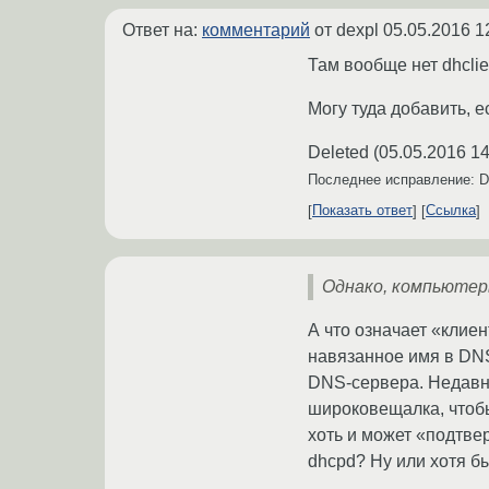
Ответ на:
комментарий
от dexpl
05.05.2016 1
Там вообще нет dhclien
Могу туда добавить, е
Deleted
(
05.05.2016 14
Последнее исправление: D
Показать ответ
Ссылка
Однако, компьютеры
А что означает «клие
навязанное имя в DNS-
DNS-сервера. Недавно 
широковещалка, чтобы
хоть и может «подтвер
dhcpd? Ну или хотя б