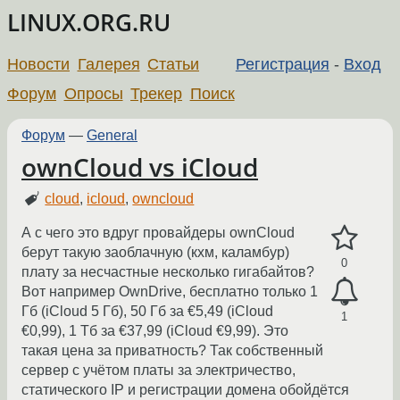
LINUX.ORG.RU
Новости
Галерея
Статьи
Регистрация
-
Вход
Форум
Опросы
Трекер
Поиск
Форум
—
General
ownCloud vs iCloud
cloud
,
icloud
,
owncloud
А с чего это вдруг провайдеры ownCloud
берут такую заоблачную (кхм, каламбур)
0
плату за несчастные несколько гигабайтов?
Вот например OwnDrive, бесплатно только 1
Гб (iCloud 5 Гб), 50 Гб за €5,49 (iCloud
1
€0,99), 1 Тб за €37,99 (iCloud €9,99). Это
такая цена за приватность? Так собственный
сервер с учётом платы за электричество,
статического IP и регистрации домена обойдётся