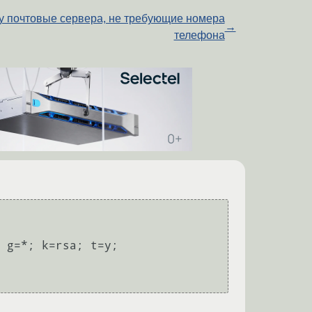
 почтовые сервера, не требующие номера
→
телефона
 g=*; k=rsa; t=y; 