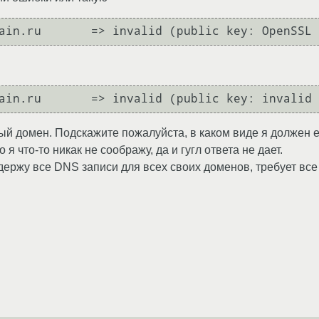
ain.ru       => invalid (public key: OpenSSL 
ain.ru       => invalid (public key: invalid 
ый домен. Подскажите пожалуйста, в каком виде я должен 
 что-то никак не соображу, да и гугл ответа не дает.
8 держу все DNS записи для всех своих доменов, требует все