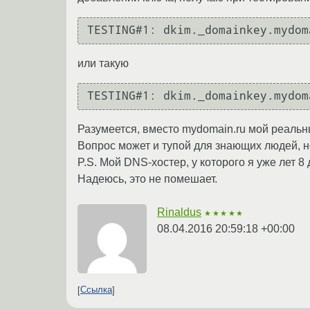
TESTING#1: dkim._domainkey.mydom
или такую
TESTING#1: dkim._domainkey.mydom
Разумеется, вместо mydomain.ru мой реальн
Вопрос может и тупой для знающих людей, но я
P.S. Мой DNS-хостер, у которого я уже лет 
Надеюсь, это не помешает.
Rinaldus
★★★★★
08.04.2016 20:59:18 +00:00
Ссылка