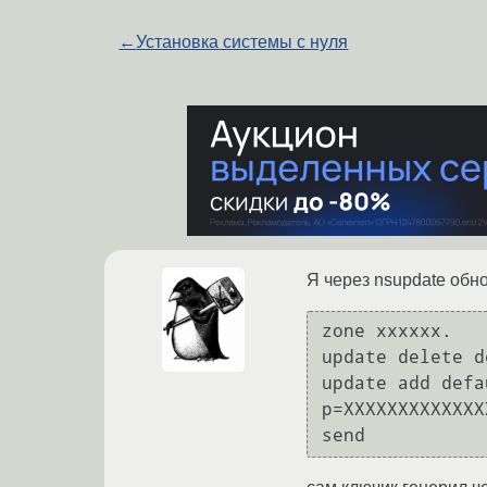
←
Установка системы с нуля
Я через nsupdate обн
zone xxxxxx.

update delete d
update add defa
p=XXXXXXXXXXXXX
send