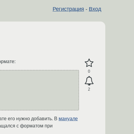
Регистрация
-
Вход
ормате:
0
2
ате его нужно добавить. В
мануале
вращался с форматом при