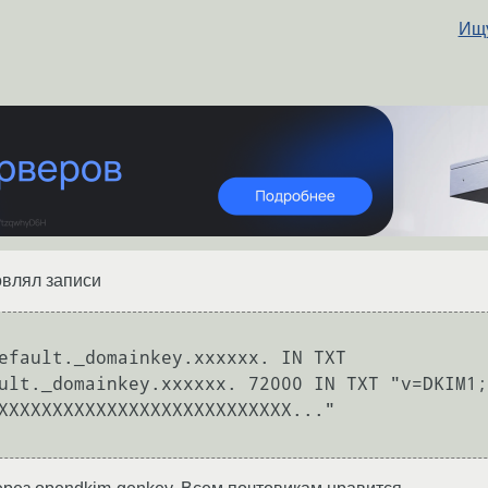
Ищу
овлял записи
efault._domainkey.xxxxxx. IN TXT

ult._domainkey.xxxxxx. 72000 IN TXT "v=DKIM1;
XXXXXXXXXXXXXXXXXXXXXXXXXXX..."
