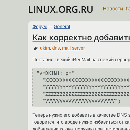
LINUX.ORG.RU
Новости
Г
Форум
—
General
Как корректно добавит
dkim
,
dns
,
mail server
Поставил свежий iRedMail на свежий сервер
"v=DKIM1; p="

  "XXXXXXXXXXXXXXXXXXXXXXXXXXXXXXXXXXXXXXXXXXXXXXXXXXXXXXXXXXXXXXXX"

  "YYYYYYYYYYYYYYYYYYYYYYYYYYYYYYYYYYYYYYYYYYYYYYYYYYYYYYYYYYYYYYYY"

  "ZZZZZZZZZZZZZZZZZZZZZZZZZZZZZZZZZZZZZZZZZZZZZZZZZZZZZZZZZZZZZZZZ"

  "VVVVVVVVVVVVVVVVVVVVVVVV")
Теперь нужно его добавить в качестве DNS з
говорится, что вроде нужно избавиться от к
добавлении ключа, получаю при тестирован