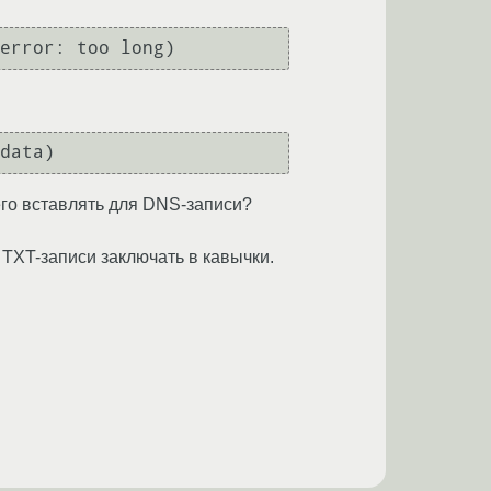
error: too long)
data)
его вставлять для DNS-записи?
 TXT-записи заключать в кавычки.