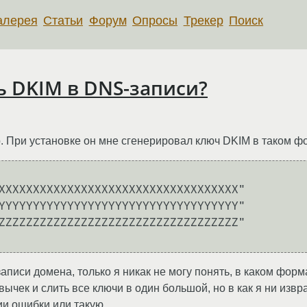
алерея
Статьи
Форум
Опросы
Трекер
Поиск
ь DKIM в DNS-записи?
. При установке он мне сгенерировал ключ DKIM в таком ф
аписи домена, только я никак не могу понять, в каком форм
авычек и слить все ключи в один большой, но в как я ни из
ии ошибки или такую