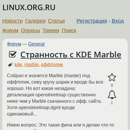
LINUX.ORG.RU
Новости
Галерея
Статьи
Регистрация
-
Вход
Форум
Опросы
Трекер
Поиск
Форум
—
General
Странность с KDE Marble
kde
,
marble
,
оффтопик
Собрал я значится Marble (master) под
оффтопик, сижу кручу шарик и вроде бы все
0
хорошо. Но вот какая незадача:
детализация openstreetmap существенно
ниже чем у Marble скачанного с офф. сайта.
1
Хотя openstreetmap.dgml вроде
одинаковый...
Имею вопрос: Это такая фича или я делаю что-то