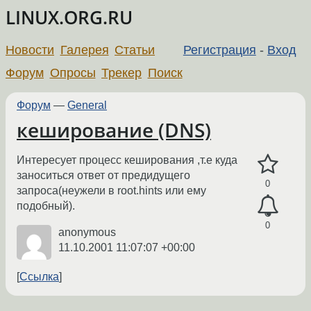
LINUX.ORG.RU
Новости
Галерея
Статьи
Регистрация
-
Вход
Форум
Опросы
Трекер
Поиск
Форум
—
General
кеширование (DNS)
Интересует процесс кеширования ,т.е куда
заноситься ответ от предидущего
0
запроса(неужели в root.hints или ему
подобный).
0
anonymous
11.10.2001 11:07:07 +00:00
Ссылка